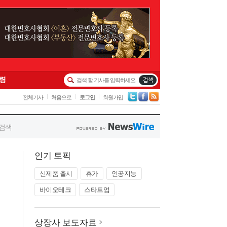
인기 토픽
신제품 출시
휴가
인공지능
바이오테크
스타트업
상장사 보도자료