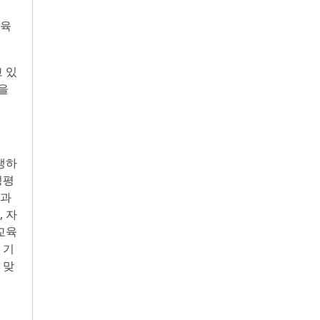
교육
 있
을
생하
성평
경과
 자
교육
 기
 맞