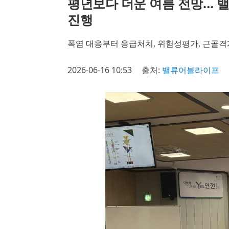
평년보다 더운 여름 전망… 
진행
폭염 대응부터 응급처치, 위험성평가, 근골격
2026-06-16 10:53
출처:
밸류어블라이프