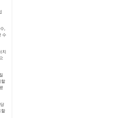
업
수,
 수
처치
으
질
취할
됐
담당
용할