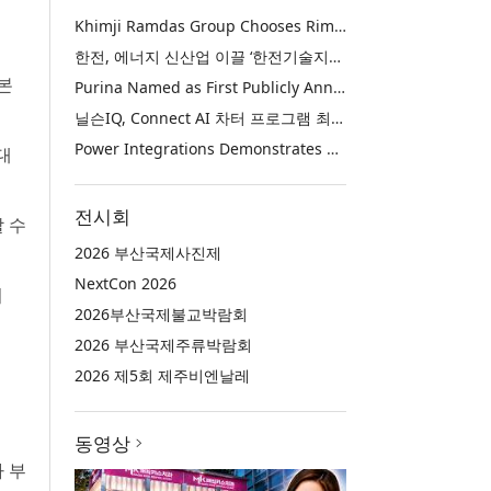
Khimji Ramdas Group Chooses Rimini Street to Reduce SAP Support Costs, Protect 700+ Customizations and Reinvest Savings in Innovation
한전, 에너지 신산업 이끌 ‘한전기술지주’ 공식 출범
(본
Purina Named as First Publicly Announced NIQ ConnectAI Charter Client
닐슨IQ, Connect AI 차터 프로그램 최초 고객사 ‘퓨리나’ 선정
Power Integrations Demonstrates World’s First 2200 V GaN Technology for Next-Era High-Voltage Power Systems
 대
전시회
 수
2026 부산국제사진제
NextCon 2026
터
2026부산국제불교박람회
2026 부산국제주류박람회
2026 제5회 제주비엔날레
동영상
 부