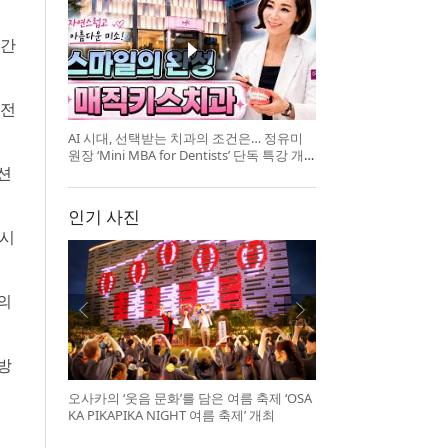
기간
 전
AI 시대, 선택받는 치과의 조건은… 정유미
원장 ‘Mini MBA for Dentists’ 단독 특강 개
이션
최
인기 사진
 시
의
방
오사카의 ‘웃음 문화’를 담은 여름 축제 ‘OSA
KA PIKAPIKA NIGHT 여름 축제’ 개최