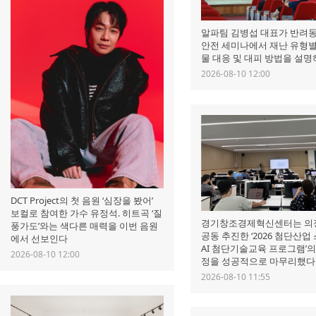
알파팀 김병섭 대표가 반려
안전 세미나에서 재난 유형
물 대응 및 대피 방법을 설명
2026-08-10 12:00
DCT Project의 첫 음원 ‘심장을 봤어’
보컬로 참여한 가수 유정석. 히트곡 ‘질
경기창조경제혁신센터는 의
풍가도’와는 색다른 매력을 이번 음원
공동 추진한 ‘2026 첨단산
에서 선보인다
AI 첨단기술교육 프로그램’
2026-08-10 12:00
정을 성공적으로 마무리했다
2026-08-10 11:55