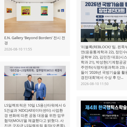
E.N. Gallery ‘Beyond Borders’ 전시 전
경
‘리블록(REBLOCK)’ 팀. 왼
2026-08-10 11:55
연(응용통계학과 22), 정민
공학부 22), 김민찬 대표(
학과 21), 박성현(기계항공공학
주연하(식량자원과학과 23) 
들이 ‘2026년 국방기술을 
경진대회’에서 수상 후 단...
2026-08-10 11:50
LS일렉트릭은 10일 LS용산타워에서 G
S건설과 ‘AIDC(AI데이터센터) 사업환
경 변화에 따른 공동 대응을 위한 업무
협약(MOU)’을 체결했다고 밝혔다. 사
진은 구자균 LS일렉트릭 회장(오른쪽),