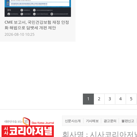
CME 보고서, 국민건강보험 재정 안정
화 해법으로 담뱃세 개편 제안
2026-08-10 10:25
(current)
(current)
(current)
(curr
(
1
2
3
4
5