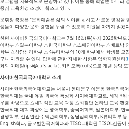
로그램을 지속적으로 운영하고 있다. 이를 통해 학업뿐 아니라 
중심 교육환경 조성에 힘쓰고 있다.
문휘창 총장은 “문화예술은 삶의 시야를 넓히고 새로운 영감을 얻
생들이 다양한 문화 경험을 누릴 수 있도록 지원을 아끼지 않겠다
한편 사이버한국외국어대학교는 7월 16일(목)까지 2026학년도
어학부 △일본어학부 △한국어학부 △스페인어학부 △베트남·
학부 △상담심리학부 △K뷰티학부의 10개 학부에서 학생을 모집
구나 지원할 수 있다. 입학에 관한 자세한 사항은 입학지원센터(
화와 이메일(ipsi@cufs.ac.kr), 카카오톡(cufs)으로 개별 상담
사이버한국외국어대학교 소개
사이버한국외국어대학교는 서울시 동대문구 이문동 한국외국어대
한국외대는 국내 유일 외국어 특성화 사이버대학교로, 세계 3위
우를 바탕으로 △체계적인 교육 과정 △최첨단 온라인 교육 환경
한국외대 대학 과정에는 영어학부, 중국어학부, 일본어학부, 한
경영학부, 산업안전·주택관리학부, 상담심리학부, K뷰티학부 등 1
English학과, 글로벌한국어학과와 TESOL대학원 TESOL전공이 