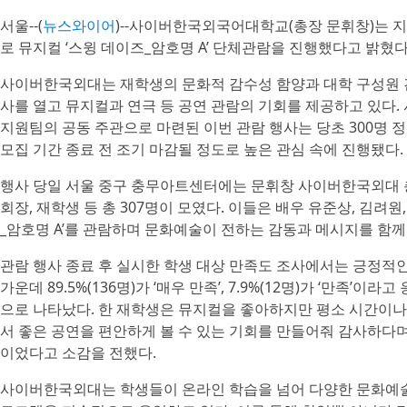
서울--(
뉴스와이어
)--사이버한국외국어대학교(총장 문휘창)는 지난
로 뮤지컬 ‘스윙 데이즈_암호명 A’ 단체관람을 진행했다고 밝혔다
사이버한국외대는 재학생의 문화적 감수성 함양과 대학 구성원 간
사를 열고 뮤지컬과 연극 등 공연 관람의 기회를 제공하고 있다
지원팀의 공동 주관으로 마련된 이번 관람 행사는 당초 300명 
모집 기간 종료 전 조기 마감될 정도로 높은 관심 속에 진행됐다.
행사 당일 서울 중구 충무아트센터에는 문휘창 사이버한국외대
회장, 재학생 등 총 307명이 모였다. 이들은 배우 유준상, 김려원
_암호명 A’를 관람하며 문화예술이 전하는 감동과 메시지를 함께
관람 행사 종료 후 실시한 학생 대상 만족도 조사에서는 긍정적인
가운데 89.5%(136명)가 ‘매우 만족’, 7.9%(12명)가 ‘만족’
으로 나타났다. 한 재학생은 뮤지컬을 좋아하지만 평소 시간이나
서 좋은 공연을 편안하게 볼 수 있는 기회를 만들어줘 감사하다
이었다고 소감을 전했다.
사이버한국외대는 학생들이 온라인 학습을 넘어 다양한 문화예술을