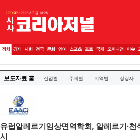
보도자료 홈
산업별
주제별
지역별
상장사
유럽알레르기임상면역학회, 알레르기·천식 부
시