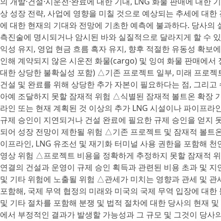
의 개발·건설·시운전·완료에 대한 기대, LNG 화물 판매에 대한 기
상 성장 전략, 사업에 영향을 미칠 것으로 예상되는 추세에 대한 
에 대한 현재의 기대와 전망에 기초한 예측에 불과하다. 당사의 
측진술에 명시되거나 암시된 바와 실질적으로 달라지게 할 수 있
익성 유지, 영업 현금 흐름 흑자 유지, 향후 적절한 유동성 확보
인해 계약되지 않은 시운전 화물(cargo) 및 잉여 화물 판매에
대한 상당한 불확실성 포함) △기존 프로젝트 일부, 미래 프로젝트, 
건설 및 완료를 위해 상당한 추가 자본이 필요하다는 점, 그리
아예 조달하지 못할 잠재적 위험 △식별된 잠재적 볼트온 확장 기
라인 또는 현재 계획된 것 이상의 추가 LNG 시설이나 파이프라
규제 승인이 지연되거나 건설 완료에 필요한 규제 승인을 얻지 못
되어 성장 전망이 제한될 위험 △기존 프로젝트 및 잠재적 볼트온
이프라인, LNG 유조선 및 재기화 터미널 사용 권한을 포함해 
영상 위험 △프로젝트 비용을 정확하게 추정하지 못할 잠재적 위
연결의 건설과 운영이 규제 승인 획득과 관련된 비용 초과 및 지연,
및 기타 위험에 노출될 위험 △관세가 미치는 영향과 관세 및 관
포함해, 국제 무역 협정의 미래와 미국의 국제 무역 입장에 대한
및 기타 절차를 포함해 분쟁 및 법적 절차에 대한 당사의 현재 및
에서 부정적인 결과가 발생할 가능성과 그 규모 및 그것이 당사의