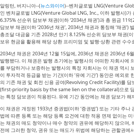
알링턴, 버지니아--(
뉴스와이어
)--벤처글로벌 LNG(Venture Glo
인 벤처글로벌 LNG(Venture Global LNG, Inc., 이하 발행사
6.375% 선순위 담보부 채권(이하 ‘2034년 채권’)과 총 원금 11
담보부 채권(이하 ‘2036년 채권’, 2034년 채권과 통칭해 ‘채권
총조달 대금을 기존 2028년 만기 8.125% 선순위 담보부 채권(이
보유 현금을 활용해 해당 상환 프리미엄 및 발행·상환 관련 수수
2034년 채권은 2034년 12월 15일에, 2036년 채권은 2036
발행됐다. 이 채권은 발행 초기에는 발행사의 어떠한 자회사에 
를 부담하거나 보증하는 발행사의 특정 자회사는 이 채권 역시 보
이 투자적격 등급을 받는 기간(이하 ‘유예 기간’) 동안은 예외로 
의 기존 채권 및 회전 신용 공여(Revolving Credit Facili
(first-priority basis by the same lien on the col
는 특정 담보권이 적용된다. 유예 기간 동안에는 채권 담보가 해
이 채권은 개정된 1933년 증권법(이하 ‘증권법’) 또는 기타 주
법에 따른 등록 또는 해당 등록 요건에 대한 적용 면제 없이는 
는 채권의 매도 청약이나 매수 청약의 권유에 해당하지 않으며, 
전에 그러한 청약, 권유 또는 매도가 위법에 해당하는 관할권에서