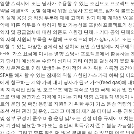
영향 △적시에 또는 당사가 수용할 수 있는 조건으로 프로젝트 
약을 체결하지 못할 잠재적 위험 △당사 프로젝트, 잠재적 볼트
의 설계 용량 중 적정 부분에 대해 고객과 장기 매매 계약(SPA
약에 따른 의무를 이행하지 못할 가능성을 포함해프로젝트의 성공적
약자 및 공급업체에 대한 의존도 △환경 단체나 기타 공익 단체의
역 사회 지원의 부족을 포함해 프로젝트의 허가 상태, 시기 또는
미칠 수 있는 다양한 경제적 및 정치적 요인 △연방에너지규제위원
FERC 가스 요금에 미치는 영향 △당사 프로젝트에서 활용하는 천연
가 당사가 예상하는 수준의 성과나 기타 이점을 달성하지 못할 
적 시운전으로 인해 발생하는 잠재적인 추가 위험 △특정 조건이
SPA를 해지할 수 있는 잠재적 위험 △천연가스 가격 하락 및 이
에게 청구하는 계약 가격 대비 당사가 원료 가스(feed gas)에
의 지속적인 전쟁 및 호르무즈 해협 폐쇄로 인한 국제 석유 및
으로 인해 천연가스 가격에 미치는 기타 영향 △계절적 변동이 사
트의 운영 및 확장 용량을 지원하기 위한 추가 가스 운송 역량의 
조선 선단 관리 및 운영, 그리고 미래의 재기화 터미널 사용 권한
및 정부 규정이 준수 비용·운영 및/또는 건설 비용·규제에 미치
제 기관의 필요한 허가 또는 승인의 획득·유지·준수 불능 가능성(
채 수준, 그리고 향후 훨씬 더 많은 부채를 질 수 있으며 이로 인