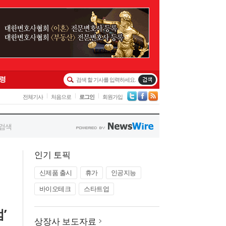
인기 토픽
신제품 출시
휴가
인공지능
바이오테크
스타트업
’
상장사 보도자료