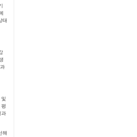
기
예
상태
감
생
 과
 및
 평
결과
선해