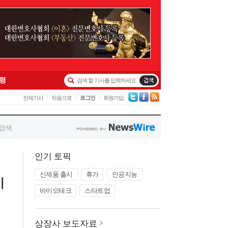
인기 토픽
신제품 출시
휴가
인공지능
이
바이오테크
스타트업
상장사 보도자료