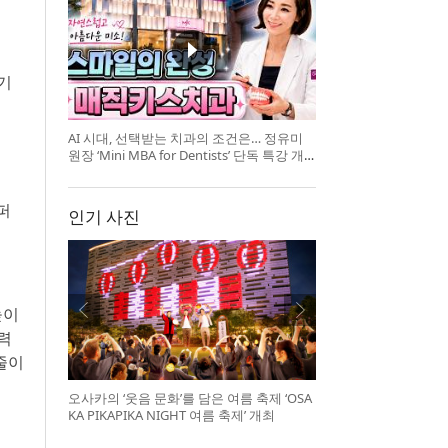
기
AI 시대, 선택받는 치과의 조건은… 정유미
원장 ‘Mini MBA for Dentists’ 단독 특강 개
최
퍼
인기 사진
높이
력
줄이
오사카의 ‘웃음 문화’를 담은 여름 축제 ‘OSA
KA PIKAPIKA NIGHT 여름 축제’ 개최