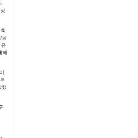
.
과정
 최
량을
재유
대해
장비
 특
말했
후