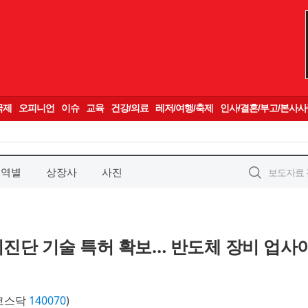
지역별
상장사
사진
장비진단 기술 특허 확보… 반도체 장비 업사
코스닥
140070
)