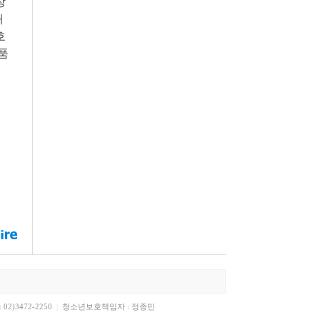
장
해
호
부품