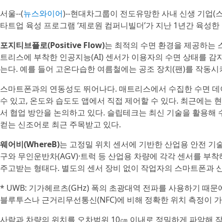
서울--(
뉴스와이어
)--현대차그룹이 전도유망한 사내 신생 기업(스
타트업 육성 프로그램 ‘제로원 컴퍼니빌더’가 지난 1년간 육성한
포지티브플로(Positive Flow)
는 최적의 수면 환경을 제공하는 
트리스에 부착한 인공지능(AI) 센서가 이용자의 수면 상태를 감
는다. 예를 들어 고온다습한 여름철에는 공조 장치(팬)를 작동시
스마트폰과의 연동성도 뛰어나다. 매트리스에서 수집한 수면 데
수 있고, 온도와 습도도 앱에서 직접 제어할 수 있다. 최근에는 현대건설
서 협업 방안을 논의하고 있다. 슬립테크는 최신 기술을 활용해
컫는 신조어로 최근 주목받고 있다.
웨어비(WhereB)
는 고정밀 위치 센서에 기반한 산업용 안전 기술
구와 무인운반차(AGV)·트럭 등 산업용 차량에 각각 센서를 부착해 U
주고받는 형태다. 별도의 센서 장비 없이 작업자의 스마트폰과 
* UWB: 기가헤르츠(GHz) 폭의 초광대역 전파를 사용하기 때
블루투스나 근거리무선통신(NFC)에 비해 정확한 위치 측정이 
사람과 차량의 위치를 오차범위 10㎝ 이내로 정밀하게 파악해 