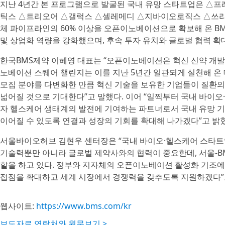
지난 4년간 본 프로그램으로 발굴된 국내 유망 스타트업은 
틱스 △트리오어 △갤럭스 △셀레메디 △지바이오로직스 △쓰리브
체 파이프라인의 60% 이상을 오픈이노베이션으로 확보해 온 B
및 상업화 역량을 강화했으며, 후속 투자 유치와 글로벌 협력 확
한국BMS제약 이혜영 대표는 “오픈이노베이션은 혁신 신약 개발을 
노베이션 스퀘어 챌린지는 이를 지난 5년간 일관되게 실천해 온
모집 분야를 다변화한 만큼 혁신 기술을 보유한 기업들이 질환의
넓어질 것으로 기대한다”고 말했다. 이어 “일찍부터 국내 바이
자 헬스케어 생태계의 발전에 기여하는 파트너로서 국내 유망 
이어질 수 있도록 연결과 성장의 기회를 확대해 나가겠다”고 밝
서울바이오허브 김현우 센터장은 “국내 바이오·헬스케어 스타트
기술력뿐만 아니라 글로벌 제약사와의 협력이 중요한데, 서울-B
할을 하고 있다. 정부와 지자체의 오픈이노베이션 활성화 기조에
접점을 확대하고 세계 시장에서 경쟁력을 갖추도록 지원하겠다”
웹사이트:
https://www.bms.com/kr
보도자료 연락처와 원문보기 >