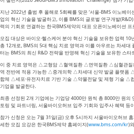
어 챌린지(2026 Seoul-BMS Innovation² Challenge)’ 
지난 2022년 출범 후 올해로 5회째를 맞은 ‘서울-BMS 이노베
업의 혁신 기술을 발굴하고, 이를 BMS의 글로벌 연구개발(R&D
력의 기회로 연결하는 한국BMS제약의 대표 오픈이노베이션 프
모집 대상은 바이오·헬스케어 분야 혁신 기술을 보유한 업력 10
총 12개로, BMS의 5대 핵심 치료 영역과 이를 아우르는 차세
터는 BMS의 최신 R&D 전략을 반영해 혁신 기술을 보유한 스
이 중 치료 영역은 △고형암 △혈액질환 △면역질환 △심혈관질환 
역 전반에 적용 가능한 △중개의학 △차세대 신약 발굴 플랫폼 
합체 △세포·유전자치료 기반 기술 △약물전달 및 제형 기술 △컴
기업을 발굴한다.
최종 선정된 2개 기업에는 기업당 4000만 원씩 총 8000만 원
토링 및 파트너링, 서울바이오허브 입주 기회와 입주사 혜택 등이
참가 신청은 오는 7월 31일(금) 오후 5시까지 서울바이오허브 
세한 모집 요강은 한국BMS제약 홈페이지(
www.bms.com/kr
)