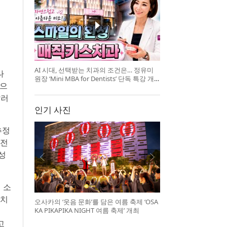
AI 시대, 선택받는 치과의 조건은… 정유미
나
원장 ‘Mini MBA for Dentists’ 단독 특강 개
앞으
최
달러
인기 사진
추정
 전
성
 소
나치
오사카의 ‘웃음 문화’를 담은 여름 축제 ‘OSA
KA PIKAPIKA NIGHT 여름 축제’ 개최
고