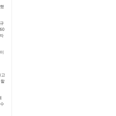
택했
 규
60
용자
정이
하고
공할
에
 수