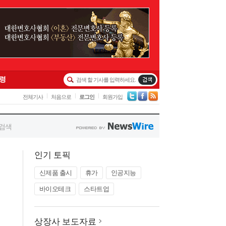
인기 토픽
신제품 출시
휴가
인공지능
바이오테크
스타트업
상장사 보도자료