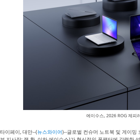
에이수스, 2026 ROG 제
타이페이, 대만--(
뉴스와이어
)--글로벌 컨슈머 노트북 및 게이
부 지사장: 잭 황, 이하 에이수스)가 혁신적인 폼팩터에 강력한