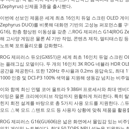
(Zephyrus) 신제품 3종을 출시했다.
이번에 선보인 제품은 세계 최초 16인치 듀얼 스크린 OLED 게
Zephyrus DUO)를 비롯해 대화면 기반의 고성능 퍼포먼스를 구현
G16), 한층 향상된 이동성을 갖춘 △ROG 제피러스 G14(ROG Z
해 고사양 게임은 물론 AI 기반 작업, 콘텐츠 제작, 멀티태스킹
노트북 포트폴리오를 강화했다.
ROG 제피러스 듀오(GX651)은 세계 최초 16인치 듀얼 스크린
는 플래그십 모델이다. 두 개의 16인치 3K ROG 네뷸라 HDR 
공간을 제공한다. 또한 120Hz 주사율과 0.2ms 응답속도, 최대 
1000 인증 및 DCI-P3 100% 색역을 지원해 생동감 넘치는 비
이와 함께 최신 인텔 코어 울트라 9 386H 프로세서와 최대 엔비디
이밍은 물론 크리에이티브 작업까지 원활하게 처리한다. 특히 탈착식
힌지 회전 설계를 바탕으로 총 5가지 사용 모드를 지원한다. △
모드 △북 모드 △텐트 모드 등 사용자 상황에 맞춰 제품을 활용할
ROG 제피러스 G16(GU606)은 넓은 화면에서 몰입감 있는 
인치 게이밍 노트북이다. 최대 50 TOPS NPU 성능을 지원하는 