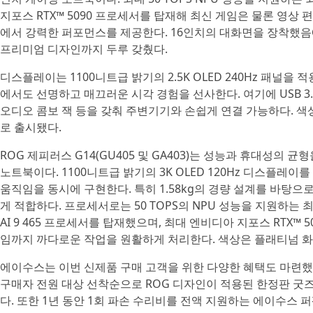
지포스 RTX™ 5090 프로세서를 탑재해 최신 게임은 물론 영상 편
에서 강력한 퍼포먼스를 제공한다. 16인치의 대화면을 장착했음에
프리미엄 디자인까지 두루 갖췄다.
디스플레이는 1100니트급 밝기의 2.5K OLED 240Hz 패널을
에서도 선명하고 매끄러운 시각 경험을 선사한다. 여기에 USB 3.2 Gen 
오디오 콤보 잭 등을 갖춰 주변기기와 손쉽게 연결 가능하다. 
로 출시됐다.
ROG 제피러스 G14(GU405 및 GA403)는 성능과 휴대성의
노트북이다. 1100니트급 밝기의 3K OLED 120Hz 디스플
움직임을 동시에 구현한다. 특히 1.58kg의 경량 설계를 바탕으
게 적합하다. 프로세서로는 50 TOPS의 NPU 성능을 지원하는 최신 
AI 9 465 프로세서를 탑재했으며, 최대 엔비디아 지포스 RTX™ 
임까지 까다로운 작업을 원활하게 처리한다. 색상은 플래티넘 화
에이수스는 이번 신제품 구매 고객을 위한 다양한 혜택도 마련했다
구매자 전원 대상 선착순으로 ROG 디자인이 적용된 한정판 굿
다. 또한 1년 동안 1회 파손 수리비를 전액 지원하는 에이수스 퍼펙트 워