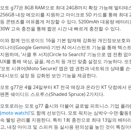
모토 g77은 8GB RAM으로 최대 24GB까지 확장 가능해 멀티
256GB 내장 메모리를 지원하고 마이크로 SD 카드를 통해 최대 2
등 콘텐츠를 여유롭게 저장할 수 있다. 5200mAh 대용량 배터
30W 고속 충전을 통해 짧은 시간 내 빠르게 충전할 수 있다.
이와 함께 안드로이드 16을 기본 탑재해 강화된 개인정보보호와
미나이(Google Gemini) 기반 AI 어시스턴트 기능을 통해 
지원하며, ‘서클 투 서치(Circle to Search)’ 기능으로 앱 전
UX를 통해 색상, 글꼴, 제스처 등 개인 맞춤 설정도 가능하다. 또한 
‘모토 시큐어(Moto Secure)’ 앱은 앱 권한과 네트워크 상태를
대시보드 설정 등 강화된 보안 기능을 제공한다.
모토 g77은 4월 24일부터 KT 전국 매장과 온라인 KT 닷컴에서 판매
팬톤 쉐이디드 스프루스(Shaded Spruce) 2가지다.
모토로라는 모토 g77 출시와 더불어 글로벌 피트니스 기업 폴라(P
(moto watch)
’도 함께 선보인다. 모토 워치는 심박수·수면·활
속 웰빙 관리를 지원한다. 특히 1회 충전으로 최대 13일의 배터리
고, 내장 마이크 및 스피커 등 실사용 편의성을 높인 것이 특징이