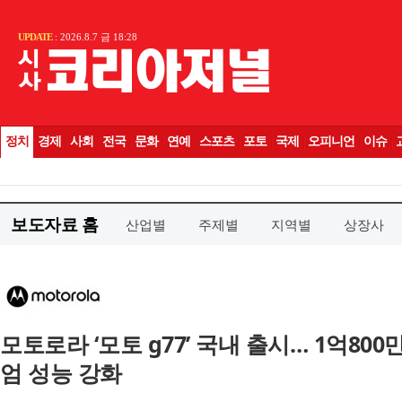
보도자료 홈
산업별
주제별
지역별
상장사
모토로라 ‘모토 g77’ 국내 출시… 1억8
엄 성능 강화