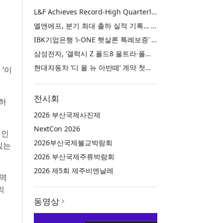
L&F Achieves Record-High Quarterly Shipments, Begins LFP Supply for North American ESS in Q3 Advancing its Two-Track NCM and LFP Growth Strategy
엘앤에프, 분기 최대 출하 실적 기록… 3분기 북미 ESS향 LFP 공급 착수 NCM+LFP ‘2-Track’ 성장 전략 실현
IBK기업은행 ‘i-ONE 햇살론 특례보증’ 출시
삼성전자, ‘갤럭시 Z 폴드8 울트라·폴드8·플립8’과 ‘갤럭시 워치 울트라2·워치9’ 국내 공식 출시
현대자동차 ‘디 올 뉴 아반떼’ 계약 첫날 1만 대 돌파
 ‘이
전시회
조하
2026 부산국제사진제
NextCon 2026
 인
2026부산국제불교박람회
있는
2026 부산국제주류박람회
2026 제5회 제주비엔날레
 역
의
동영상