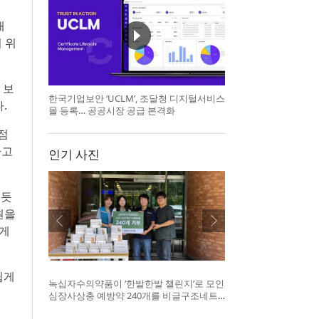
개
 위
 보
한국기업보안 ‘UCLM’, 조달청 디지털서비스
.
몰 등록… 공공시장 공급 본격화
 점
하고
인기 사진
있듯
원을
하게
쉽게
녹십자수의약품이 ‘한발한발 챌린지’로 모인
심장사상충 예방약 240개를 비글구조네트
워크에 전달했다. 왼쪽부터 비글구조네트워