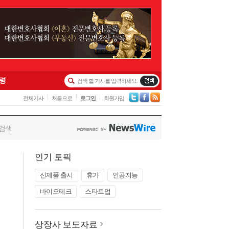
인기 토픽
신제품 출시
휴가
인공지능
바이오테크
스타트업
상장사 보도자료