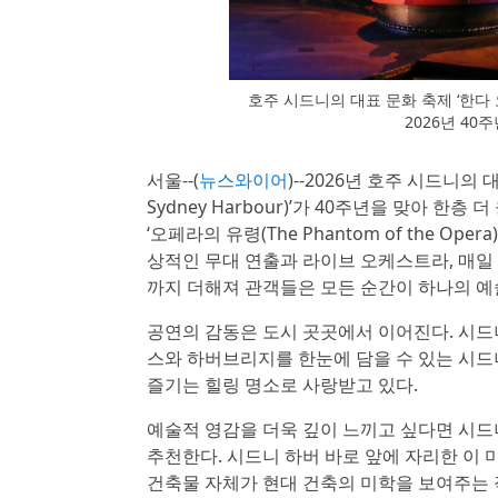
호주 시드니의 대표 문화 축제 ‘한다 오페라
2026년 4
서울--(
뉴스와이어
)--2026년 호주 시드니의 
Sydney Harbour)’가 40주년을 맞아 
‘오페라의 유령(The Phantom of the 
상적인 무대 연출과 라이브 오케스트라, 매일
까지 더해져 관객들은 모든 순간이 하나의 예
공연의 감동은 도시 곳곳에서 이어진다. 시드니 로열
스와 하버브리지를 한눈에 담을 수 있는 시드
즐기는 힐링 명소로 사랑받고 있다.
예술적 영감을 더욱 깊이 느끼고 싶다면 시드니 현대 미
추천한다. 시드니 하버 바로 앞에 자리한 이
건축물 자체가 현대 건축의 미학을 보여주는 작