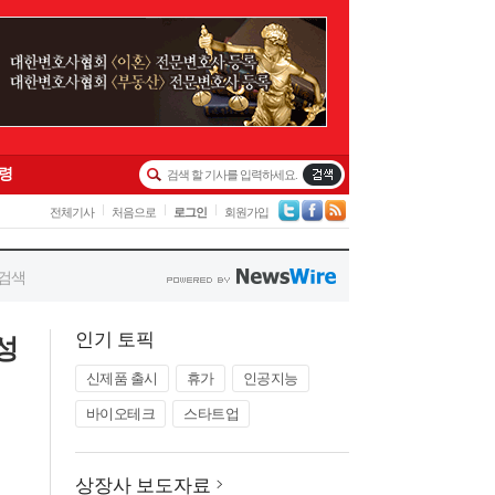
인기 토픽
성
신제품 출시
휴가
인공지능
바이오테크
스타트업
상장사 보도자료