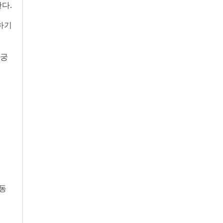
다.
하기
 궁
 동