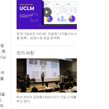
한국기업보안 ‘UCLM’, 조달청 디지털서비스
몰 등록… 공공시장 공급 본격화
지컬
. 환
인기 사진
이닝
하우
유를
A)을
KLA 코리아 김양형 대표이사가 기업 소개를
,
하고 있다
’에