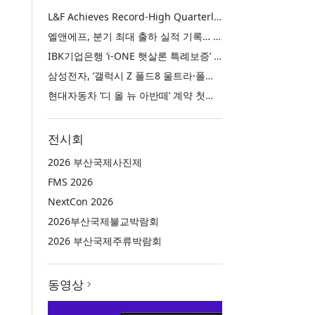
L&F Achieves Record-High Quarterly Shipments, Begins LFP Supply for North American ESS in Q3 Advancing its Two-Track NCM and LFP Growth Strategy
엘앤에프, 분기 최대 출하 실적 기록… 3분기 북미 ESS향 LFP 공급 착수 NCM+LFP ‘2-Track’ 성장 전략 실현
IBK기업은행 ‘i-ONE 햇살론 특례보증’ 출시
삼성전자, ‘갤럭시 Z 폴드8 울트라·폴드8·플립8’과 ‘갤럭시 워치 울트라2·워치9’ 국내 공식 출시
현대자동차 ‘디 올 뉴 아반떼’ 계약 첫날 1만 대 돌파
전시회
2026 부산국제사진제
FMS 2026
NextCon 2026
2026부산국제불교박람회
2026 부산국제주류박람회
동영상