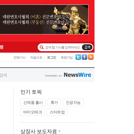
인기 토픽
신제품 출시
휴가
인공지능
바이오테크
스타트업
상장사 보도자료