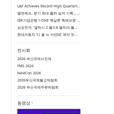
L&F Achieves Record-High Quarterly Shipments, Begins LFP Supply for North American ESS in Q3 Advancing its Two-Track NCM and LFP Growth Strategy
엘앤에프, 분기 최대 출하 실적 기록… 3분기 북미 ESS향 LFP 공급 착수 NCM+LFP ‘2-Track’ 성장 전략 실현
IBK기업은행 ‘i-ONE 햇살론 특례보증’ 출시
삼성전자, ‘갤럭시 Z 폴드8 울트라·폴드8·플립8’과 ‘갤럭시 워치 울트라2·워치9’ 국내 공식 출시
현대자동차 ‘디 올 뉴 아반떼’ 계약 첫날 1만 대 돌파
전시회
2026 부산국제사진제
FMS 2026
NextCon 2026
2026부산국제불교박람회
2026 부산국제주류박람회
동영상