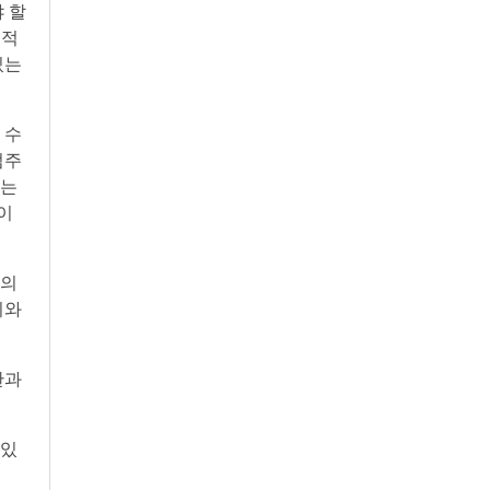
 할
기적
있는
 수
점주
있는
이
 의
리와
관과
 있