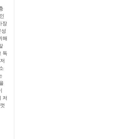
충
적인
가장
문성
위해
알
고 독
철저
소
는
을
이
 저
힘껏