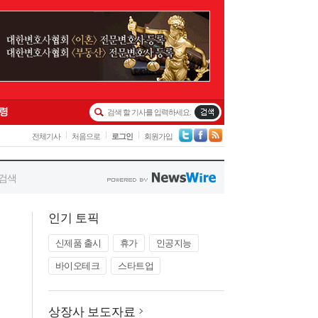
인기 토픽
신제품 출시
휴가
인공지능
바이오테크
스타트업
상장사 보도자료