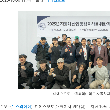
2025-10-30 11:44
출처:
디에스오토
디에스오토-수원과학대학교 자동차과
수원--(
뉴스와이어
)--디에스오토(대표이사 안대섭)는 지난 10월 