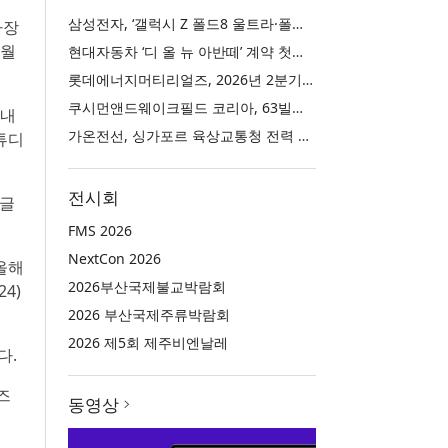
삼성전자, ‘갤럭시 Z 폴드8 울트라·폴드8·플립8’과 ‘갤럭시 워치 울트라2·워치9’ 국내 공식 출시
사장
1월
현대자동차 ‘디 올 뉴 아반떼’ 계약 첫날 1만 대 돌파
롯데에너지머티리얼즈, 2026년 2분기 실적 발표… 전분기 대비 매출 증대
쿠시먼앤드웨이크필드 코리아, 63빌딩 통합 MD·공간 전략 수립 과정과 구현 사례 소개
국내
가온전선, 싱가포르 육상교통청 전력 케이블 첫 공급 계약
튜디
전시회
 글
FMS 2026
NextCon 2026
올해
2026부산국제불교박람회
4)
2026 부산국제주류박람회
2026 제5회 제주비엔날레
다.
즈
동영상