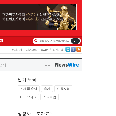
인기 토픽
신제품 출시
휴가
인공지능
바이오테크
스타트업
상장사 보도자료