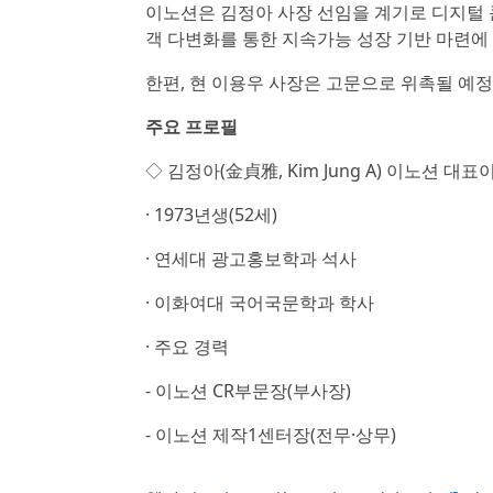
이노션은 김정아 사장 선임을 계기로 디지털 
객 다변화를 통한 지속가능 성장 기반 마련에
한편, 현 이용우 사장은 고문으로 위촉될 예정
주요 프로필
◇ 김정아(金貞雅, Kim Jung A) 이노션 대
· 1973년생(52세)
· 연세대 광고홍보학과 석사
· 이화여대 국어국문학과 학사
· 주요 경력
- 이노션 CR부문장(부사장)
- 이노션 제작1센터장(전무·상무)