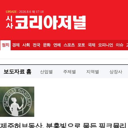
보도자료 홈
산업별
주제별
지역별
상장사
제주허브동산, 분홍빛으로 물든 핑크뮬리