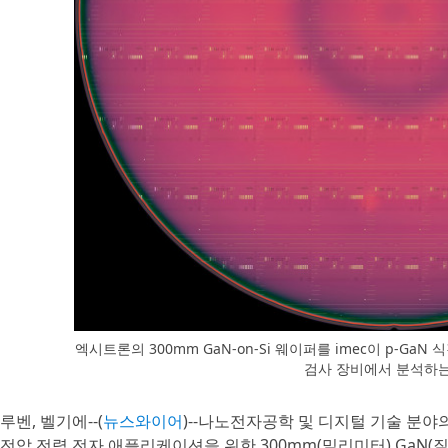
엑시트론의 300mm GaN-on-Si 웨이퍼를 imec이 p-GaN 
검사 장비에서 분석하
루벤, 벨기에--(
뉴스와이어
)--나노전자공학 및 디지털 기술 분야의
전압 전력 전자 애플리케이션을 위한 300mm(밀리미터) GaN