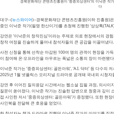
경북문화재단 콘텐츠진흥원이 ‘중증외상센터’의 이낙준 작가 초
다
대구--(
뉴스와이어
)--경북문화재단 콘텐츠진흥원(이하 진흥원)
중인 이낙준 작가(필명 한산이가)를 초청해 진행한 ‘상상톡(TALK
강연은 ‘이낙준의 창작진심’이라는 주제로 의료 현장에서의 경험
창작 여정을 진솔하게 풀어내 참석자들의 큰 공감을 이끌어냈다.
사전 신청을 통해 선착순 마감된 100여 명의 관객이 현장을 가득
이 참여해 온·오프라인을 아우르는 폭넓은 소통의 장이 마련됐다
이낙준 작가는 ‘중증외상센터: 골든아워’, ‘A.I. 닥터’ 등 다수의
2025년 1월 넷플릭스 오리지널 드라마로 공개돼 국내외 시청자
강연 후 이어진 질의응답 시간에서는 웹소설 집필 과정, 의사이자
질문이 쏟아졌다. 이낙준 작가는 진솔한 답변으로 청중과 깊이 
접 사인한 저서 ‘중증외상센터: 골든아워’가 증정됐다. 또한 
사인북을 전달해 큰 호응을 얻었다.
한 참석자는 책과 드라마로 접했던 이낙준 작가의 이야기를 직접