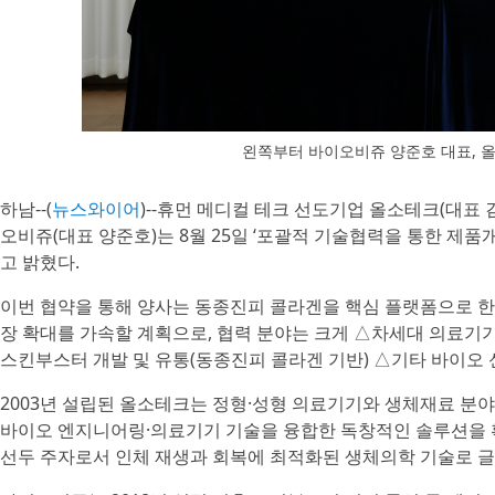
왼쪽부터 바이오비쥬 양준호 대표, 
하남--(
뉴스와이어
)--휴먼 메디컬 테크 선도기업 올소테크(대표
오비쥬(대표 양준호)는 8월 25일 ‘포괄적 기술협력을 통한 제품
고 밝혔다.
이번 협약을 통해 양사는 동종진피 콜라겐을 핵심 플랫폼으로 한
장 확대를 가속할 계획으로, 협력 분야는 크게 △차세대 의료기기
스킨부스터 개발 및 유통(동종진피 콜라겐 기반) △기타 바이오 
2003년 설립된 올소테크는 정형·성형 의료기기와 생체재료 분야
바이오 엔지니어링·의료기기 기술을 융합한 독창적인 솔루션을 확
선두 주자로서 인체 재생과 회복에 최적화된 생체의학 기술로 글