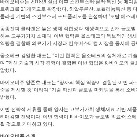
바이오비쥬는 2018년 설립 이후 스킨부스터·필러·톡신 등 메디
트워크를 21개국으로 확장했다. 히알루론산, 보튤리늄톡신 등 
콜라겐 기반의 스킨부스터 포트폴리오를 완성하며 ‘토탈 에스테틱
동종진피 콜라겐은 높은 생체 적합성과 재생력으로 인해 글로벌
하는 고부가가치 소재다. 이번 협력은 올소테크의 독보적인 생체
역량을 결합해 의료기기 시장과 컨슈머스티컬 시장을 동시에 공
올소테크 김일환 대표는 “이번 협력은 올소테크의 생체재료 기술
며 “혁신 기술과 시장 경험이 결합된 이번 협업은 K-바이오의 글
말했다.
바이오비쥬 양준호 대표는 “양사의 핵심 역량이 결합된 이번 파
준을 제시할 것”이라며 “기술 혁신과 글로벌 마케팅을 통해 소
밝혔다.
이번 전략적 제휴를 통해 양사는 고부가가치 생체재료 기반 제품
리매김할 전망이다. 이번 협력이 K-바이오가 글로벌 의료·에스
될 것으로 기대하고 있다.
바이오비쥬 소개