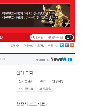
인기 토픽
신제품 출시
휴가
인공지능
바이오테크
스타트업
상장사 보도자료