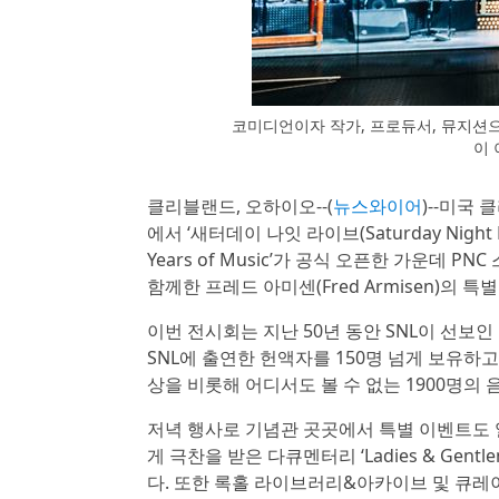
코미디언이자 작가, 프로듀서, 뮤지션으로 
이 
클리블랜드, 오하이오--(
뉴스와이어
)--미국 
에서 ‘새터데이 나잇 라이브(Saturday Night Liv
Years of Music’가 공식 오픈한 가운데 
함께한 프레드 아미센(Fred Armisen)의 특
이번 전시회는 지난 50년 동안 SNL이 선보
SNL에 출연한 헌액자를 150명 넘게 보유하
상을 비롯해 어디서도 볼 수 없는 1900명의
저녁 행사로 기념관 곳곳에서 특별 이벤트도 열렸다.
게 극찬을 받은 다큐멘터리 ‘Ladies & Gentle
다. 또한 록홀 라이브러리&아카이브 및 큐레이