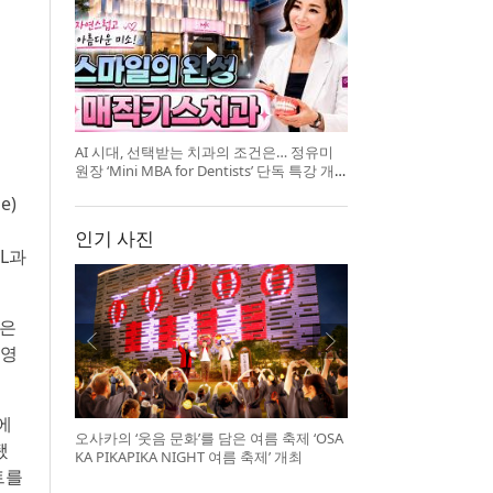
AI 시대, 선택받는 치과의 조건은… 정유미
원장 ‘Mini MBA for Dentists’ 단독 특강 개
최
e)
인기 사진
NL과
당은
 영
에
오사카의 ‘웃음 문화’를 담은 여름 축제 ‘OSA
됐
KA PIKAPIKA NIGHT 여름 축제’ 개최
트를