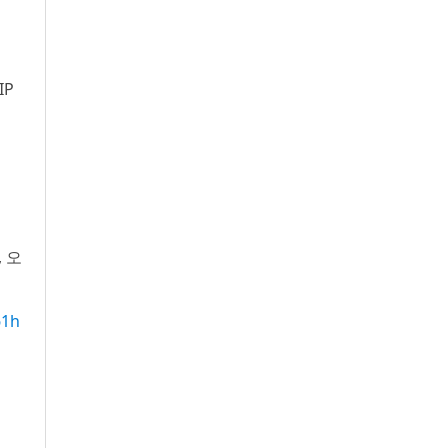
IP
, 오
61h