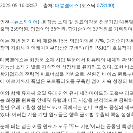
2025-05-16 08:57
출처:
대봉엘에스
(코스닥
078140
)
인천--(
뉴스와이어
)--화장품 소재 및 원료의약품 전문기업 대봉엘
출액 259억원, 영업이익 36억원, 당기순이익 37억원을 기록하
이는 전년 동기 대비 매출은 13%, 영업이익은 77%, 당기순이익
장과 자회사 피엔케이피부임상연구센타(이하 P&K)의 호실적이
대봉엘에스는 화장품 소재 사업 부문에서 K-뷰티의 세계적 확산
기능성 소재 개발로 지속적인 성장세를 유지하고 있다. 또한 바스
학기업과의 전략적 파트너십을 기반으로, 친환경 베이스 원료부
에 이르기까지 폭넓은 포트폴리오를 구축한 점이 지속 성장의 핵
이와 함께 유자씨 오일 유래 천연 유사 세라마이드와 고흡수 리포
능 화장품 원료를 앞세워 유럽과 미국 시장을 본격적으로 공략하
천연 유래 고활성 성분으로, 미국에서는 인디 브랜드 중심의 세
있다. 이러한 기술 기반 원료들은 향후 글로벌 수출의 핵심 성장
눈에 띄는 점은 이들 원료가 모두 ‘푸드 기반’이라는 공통된 특성을