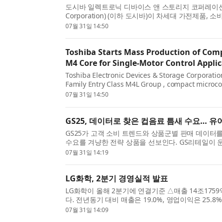
도시바 일렉트로닉 디바이스 앤 스토리지 코퍼레이션(Toshiba
Corporation) (이하 도시바)이 차세대 가전제품,
이 내장된 소형 마이크로콘트롤러인 암® 코르텍스®-M4(
07월 31일 14:50
Toshiba Starts Mass Production of Com
M4 Core for Single-Motor Control Appli
Toshiba Electronic Devices & Storage Corporatio
Family Entry Class M4L Group , compact microco
a floating point unit (FPU) for next-generation h
07월 31일 14:50
GS25, 데이터로 찾은 컵음료 틈새 수요…
GS25가 고객 소비 트렌드와 상품군별 판매 데이터를 분석
수요를 겨냥한 전략 상품을 선보인다. GS리테일이 운
‘유어스로얄밀크티’를 출시했다고 밝혔다. 유어스로얄밀
07월 31일 14:19
LG화학, 2분기 경영실적 발표
LG화학이 올해 2분기에 연결기준 △매출 14조175
다. 전년동기 대비 매출은 19.0%, 영업이익은 25.
하고 영업이익은 흑자 전환했다. LG화학 CFO 차동석 
07월 31일 14:09