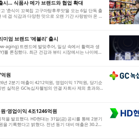
독 출시… 식품사 메가 브랜드와 협업 확대
고 ‘춘식이 꼬북칩 고구마탕후루맛’을 오는 6일 단독 출
한 네 겹 식감과 다양한 맛으로 오랜 기간 사랑받아 온 오
.
리미엄 브랜드 ‘에블리’ 출시
-aging) 트렌드에 발맞추어, 일상 속에서 활력과 생
LY)’를 론칭했다. 최근 건강과 뷰티 시장에서는 나이에
.
7억원
26년 2분기 매출이 4212억원, 영업이익 17억원, 당기순
 이번 실적은 GC녹십자웰빙의 연결 자회사 제외 효과와
...
억원·영업이익 4조1246억원
실적을 발표했다. HD현대는 31일(금) 공시를 통해 2분기
원을 기록했다고 밝혔다. 전년 동기 대비 매출은 30.2%,
..