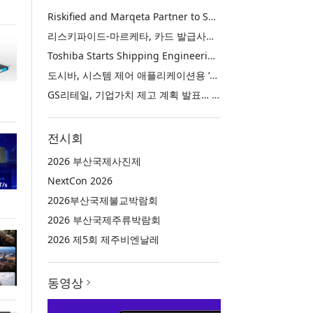
Riskified and Marqeta Partner to Sharpen Card Issuer Authorization Decisions and Help Reduce False Declines
리스키파이드-마르케타, 카드 발급사의 승인 판단 정교화 및 오거절 감소 위해 협력
Toshiba Starts Shipping Engineering Samples of TXZ+™ Family Entry‑Class M4V Group, Standard Microcontrollers with Arm® Cortex®‑M4 Core for System Control Applications
도시바, 시스템 제어 애플리케이션용 ‘암 코어텍스-M4’ 코어 탑재 표준 마이크로컨트롤러 TXZ+ 패밀리 엔트리 클래스 ‘M4V 그룹’ 엔지니어링 샘플 출하 개시
GS리테일, 기업가치 제고 계획 발표… 중장기 성장 기반 강화와 주주가치 제고
전시회
2026 부산국제사진제
NextCon 2026
2026부산국제불교박람회
2026 부산국제주류박람회
2026 제5회 제주비엔날레
동영상