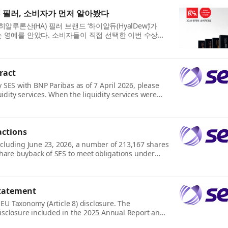
 필러, 소비자가 먼저 알아봤다
론산(HA) 필러 브랜드 ‘하이알듀(HyalDew)’가
하는 영예를 안았다. 소비자들이 직접 선택한 이번 수상은
.
ract
y SES with BNP Paribas as of 7 April 2026, please
idity services. When the liquidity services were
et...
actions
including June 23, 2026, a number of 213,167 shares
hare buyback of SES to meet obligations under
ares were...
statement
EU Taxonomy (Article 8) disclosure. The
sclosure included in the 2025 Annual Report and
 The FY2025 EU Taxo...