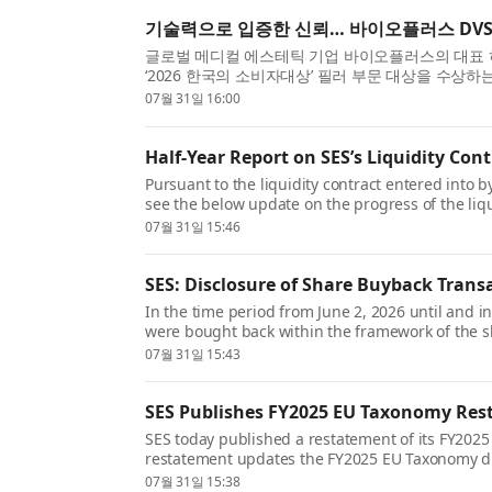
기술력으로 입증한 신뢰… 바이오플러스 DVS
글로벌 메디컬 에스테틱 기업 바이오플러스의 대표 히알루
‘2026 한국의 소비자대상’ 필러 부문 대상을 수상
단순한 브랜드 인지도를 넘어 독보적인 기술력이 가..
07월 31일 16:00
Half-Year Report on SES’s Liquidity Cont
Pursuant to the liquidity contract entered into b
see the below update on the progress of the liqu
implemented as of 7 April 2026, the following ass
07월 31일 15:46
SES: Disclosure of Share Buyback Trans
In the time period from June 2, 2026 until and 
were bought back within the framework of the s
SES’s Equity Based Compensation Plan (EBCP). Sh
07월 31일 15:43
SES Publishes FY2025 EU Taxonomy Re
SES today published a restatement of its FY2025 
restatement updates the FY2025 EU Taxonomy di
supersedes the previously published disclosure.
07월 31일 15:38