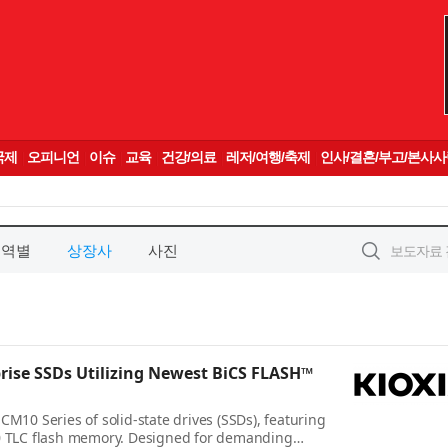
지역별
상장사
사진
prise SSDs Utilizing Newest BiCS FLASH™
M10 Series of solid-state drives (SSDs), featuring
0 TLC flash memory. Designed for demanding