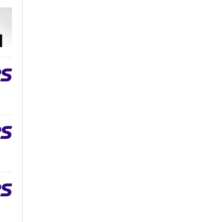
구재단 학술진흥본부장(앞열 왼쪽에서 여섯
번째)이 전국 20개 대학 사업단 참석자들과
터치버튼 퍼포먼스를 하고 있다