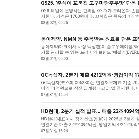
GS25, ‘춘식이 꼬북칩 고구마탕후루맛’ 단
GS리테일이 운영하는 편의점 GS25가 오리온과 손잡
시한다. 가격은 1700원이다. 꼬북칩은 특유의 바삭
리온 대표 브랜드다. GS25는 꼬북칩이 해외 시장에..
08월 02일 09:26
동아제약, NMN 등 주목받는 원료를 담은 프
동아제약(대표이사 사장 백상환)이 슬로우에이징(Slow
기를 관리할 수 있는 프리미엄 브랜드 ‘에블리(EVER
구애받지 않고 생기 있는 라이프스타일을 추구하는 ..
08월 01일 09:00
GC녹십자, 2분기 매출 4212억원·영업이익 1
GC녹십자(코스피 006280)는 연결재무제표 기준 20
이익 11억원으로 잠정 집계됐다고 31일 공시했다.
함께 계절성 고마진 품목의 매출 인식이 하반기로 이연
07월 31일 16:54
HD현대, 2분기 실적 발표… 매출 22조4094
HD현대(대표이사 정기선·조영철)가 2026년 2분기 
연결기준 매출 22조4094억원, 영업이익 4조1246억
영업이익은 262.2% 증가한 수치다. 조선, 건설기계, .
07월 31일 16:26