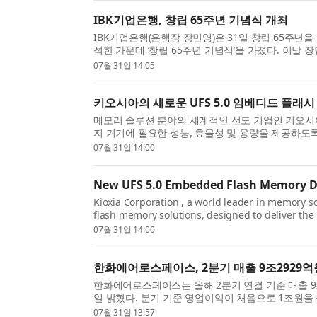
IBK기업은행, 창립 65주년 기념식 개최
IBK기업은행(은행장 장민영)은 31일 창립 65주년을
석한 가운데 ‘창립 65주년 기념식’을 가졌다. 이날
력으로 성장해 온 기업은행의 역사를 돌아보며, 미...
07월 31일 14:05
키오시아의 새로운 UFS 5.0 임베디드 플래시
메모리 솔루션 분야의 세계적인 선도 기업인 키오시아(Kiox
지 기기에 필요한 성능, 효율성 및 용량을 제공하도록 
발표했다. 새로운 솔루션은 다음 주 열리는 FMS:...
07월 31일 14:00
New UFS 5.0 Embedded Flash Memory De
Kioxia Corporation , a world leader in memory 
flash memory solutions, designed to deliver the
the next generation of AI-enabled mobile and ed
07월 31일 14:00
한화에어로스페이스, 2분기 매출 9조2929억원
한화에어로스페이스는 올해 2분기 연결 기준 매출 9조
일 밝혔다. 분기 기준 영업이익이 처음으로 1조원을 
난해 같은 기간보다 59% 증가했다. 사업별로 보면 지상
07월 31일 13:57