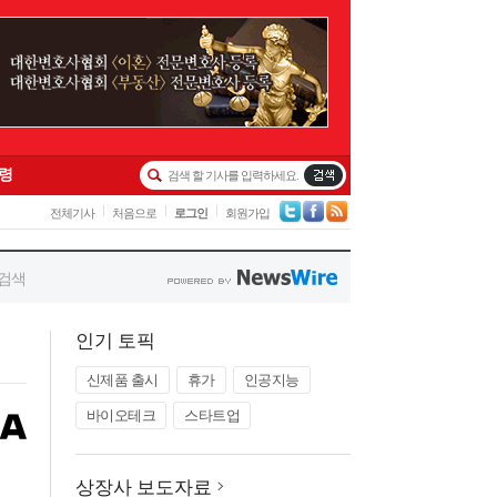
인기 토픽
신제품 출시
휴가
인공지능
바이오테크
스타트업
상장사 보도자료