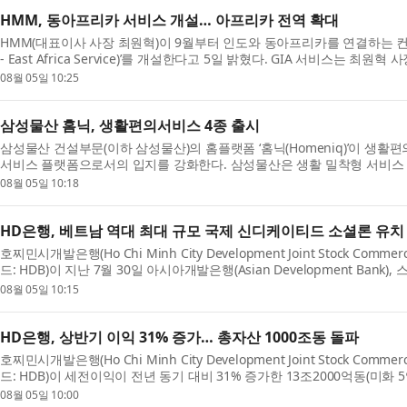
HMM, 동아프리카 서비스 개설… 아프리카 전역 확대
HMM(대표이사 사장 최원혁)이 9월부터 인도와 동아프리카를 연결하는 컨테이너 서
- East Africa Service)’를 개설한다고 5일 밝혔다. GIA 서비스는 최
부문 ‘허브 앤 스포크(Hub & Spoke)’ 전략의 두 ...
08월 05일 10:25
삼성물산 홈닉, 생활편의서비스 4종 출시
삼성물산 건설부문(이하 삼성물산)의 홈플랫폼 ‘홈닉(Homeniq)’이 생활
서비스 플랫폼으로서의 입지를 강화한다. 삼성물산은 생활 밀착형 서비스 
의류수거·펫케어 서비스를 선보인다고 밝혔다. 홈...
08월 05일 10:18
HD은행, 베트남 역대 최대 규모 국제 신디케이티드 소셜론 유치
호찌민시개발은행(Ho Chi Minh City Development Joint Stock Comme
드: HDB)이 지난 7월 30일 아시아개발은행(Asian Development Bank),
Chartered) 및 기타 국제 금융기관과 7억2100만달러 규모의 국제 신...
08월 05일 10:15
HD은행, 상반기 이익 31% 증가… 총자산 1000조동 돌파
호찌민시개발은행(Ho Chi Minh City Development Joint Stock Comme
드: HDB)이 세전이익이 전년 동기 대비 31% 증가한 13조2000억동(미화 
조한 실적을 거뒀다. HD은행의 총자산은 6월 30일 기준 연초 ...
08월 05일 10:00