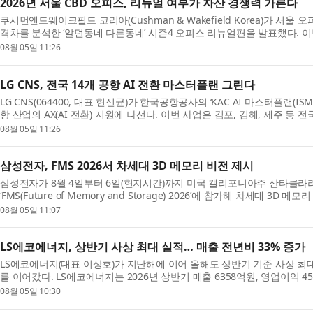
2026년 서울 CBD 오피스, 리뉴얼 여부가 자산 경쟁력 가른다
쿠시먼앤드웨이크필드 코리아(Cushman & Wakefield Korea)가 서
격차를 분석한 ‘알던동네 다른동네’ 시즌4 오피스 리뉴얼편을 발표했다.
드가 독점 보유한 카드 빅데이터와 소셜 빅데이터, 부...
08월 05일 11:26
LG CNS, 전국 14개 공항 AI 전환 마스터플랜 그린다
LG CNS(064400, 대표 현신균)가 한국공항공사의 ‘KAC AI 마스터플랜(I
항 산업의 AX(AI 전환) 지원에 나선다. 이번 사업은 김포, 김해, 제주 등 전
용하기 위한 중장기 전략과 실행 로드맵을 수립...
08월 05일 11:26
삼성전자, FMS 2026서 차세대 3D 메모리 비전 제시
삼성전자가 8월 4일부터 6일(현지시간)까지 미국 캘리포니아주 산타클
‘FMS(Future of Memory and Storage) 2026’에 참가해 차세대 3D 
의 목업(Mock-up)을 업계 최초로 공개하고, AI 시대를 이끌 차세대 ...
08월 05일 11:07
LS에코에너지, 상반기 사상 최대 실적… 매출 전년비 33% 증가
LS에코에너지(대표 이상호)가 지난해에 이어 올해도 상반기 기준 사상 최
를 이어갔다. LS에코에너지는 2026년 상반기 매출 6358억원, 영업이익 
지난해 상반기 대비 각각 32.8%, 16.5% 증가한 수치...
08월 05일 10:30