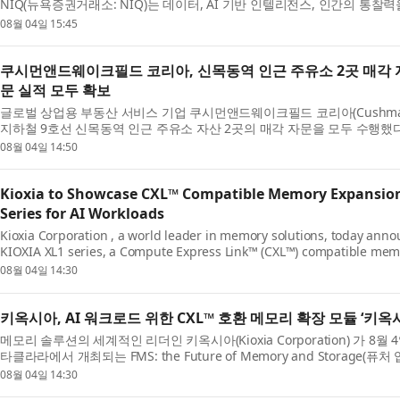
NIQ(뉴욕증권거래소: NIQ)는 데이터, AI 기반 인텔리전스, 인간의 통찰력
동을 재편하는 원동력을 조명함으로써 업계 논의를...
08월 04일 15:45
쿠시먼앤드웨이크필드 코리아, 신목동역 인근 주유소 2곳 매각 자
문 실적 모두 확보
글로벌 상업용 부동산 서비스 기업 쿠시먼앤드웨이크필드 코리아(Cushman & W
지하철 9호선 신목동역 인근 주유소 자산 2곳의 매각 자문을 모두 수행
드 코리아는 이미 약 2년 전 국내 정유 3사(GS칼텍스·HD...
08월 04일 14:50
Kioxia to Showcase CXL™ Compatible Memory Expansio
Series for AI Workloads
Kioxia Corporation , a world leader in memory solutions, today announ
KIOXIA XL1 series, a Compute Express Link™ (CXL™) compatible mem
Kioxia booth at FMS: the Future of Memory and Storage , ...
08월 04일 14:30
키옥시아, AI 워크로드 위한 CXL™ 호환 메모리 확장 모듈 ‘키옥
메모리 솔루션의 세계적인 리더인 키옥시아(Kioxia Corporation) 가 
타클라라에서 개최되는 FMS: the Future of Memory and Storage(
옥시아 부스에서 컴퓨트 익스프레스 링크™(Compute Exp...
08월 04일 14:30