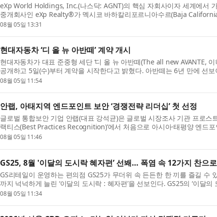
eXp World Holdings, Inc.(나스닥: AGNT)의 핵심 자회사이자 세
중개회사인 eXp Realty®가 멕시코 바하칼리포르니아수르(Baja Californi
위 부동산 회사인 Ronival Real Estate(이하 Ronival)...
08월 05일 13:31
현대자동차 ‘디 올 뉴 아반떼’ 계약 개시
현대자동차가 대표 준중형 세단 ‘디 올 뉴 아반떼(The all new AVANTE,
공개하고 5일(수)부터 계약을 시작한다고 밝혔다. 아반떼는 6년 만에 선보
정교한 선과 면을 중심으로 완성한 파격적인 디자...
08월 05일 11:54
안랩, 아태지역 엔드포인트 보안 ‘경쟁전략 리더십’ 첫 선정
글로벌 통합보안 기업 안랩(대표 강석균)은 글로벌 시장조사 기관 프로스트 
랙티스(Best Practices Recognition)’에서 처음으로 아시아·태평양 
(Competitive Strategy Leadership)’ 자격을 얻게 ...
08월 05일 11:46
GS25, 8월 '이달의 도시락 혜자편’ 선봬… 폭염 속 12가지 찬으
GS리테일이 운영하는 편의점 GS25가 무더위 속 든든한 한 끼를 즐길 수 
까지 넉넉하게 늘린 ‘이달의 도시락 : 혜자편’을 선보인다. GS25의 ‘이달의
정해 신규 도시락 메뉴를 선보이고 해당 월에만 ...
08월 05일 11:34