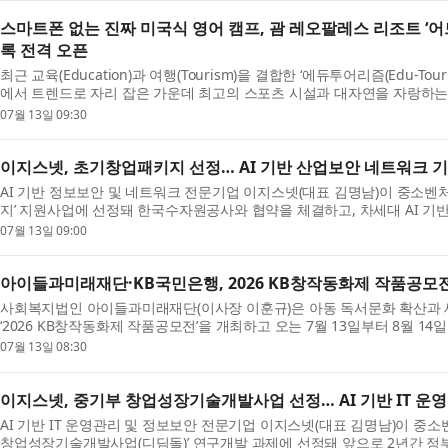
스마트폰 없는 진짜 미국식 영어 캠프, 괌 레오팔레스 리조트 ‘어드
록 전격 오픈
최근 교육(Education)과 여행(Tourism)을 결합한 ‘에듀투어리즘(Edu-To
에서 트렌드로 자리 잡은 가운데 최고의 스포츠 시설과 대자연을 자랑하는
(LeoPalace Resort Guam)에서 운영하는 프리미엄 액티브 데이 ...
07월 13일 09:30
이지스넷, 초기창업패키지 선정… AI 기반 산업보안 네트워크 기
AI 기반 정보보안 및 네트워크 전문기업 이지스넷(대표 김명남)이 중소벤처
지’ 지원사업에 선정돼 한국수자원공사와 협약을 체결하고, 차세대 AI 기
고 밝혔다. 초기창업패키지는 우수한 기술과 성장 ...
07월 13일 09:00
아이들과미래재단·KB국민은행, 2026 KB창작동화제 작품공모
사회복지법인 아이들과미래재단(이사장 이훈규)은 아동 독서문화 확산과 
‘2026 KB창작동화제 작품공모전’을 개최하고 오는 7월 13일부터 8월 1
이번 공모전은 KB국민은행 후원과 사회복지공동모금회 ...
07월 13일 08:30
이지스넷, 중기부 창업성장기술개발사업 선정… AI 기반 IT 운
AI 기반 IT 운영관리 및 정보보안 전문기업 이지스넷(대표 김명남)이 중소
창업성장기술개발사업(디딤돌)’ 연구개발 과제에 선정돼 앞으로 2년간 정부