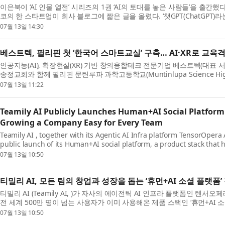
이은북이 ‘AI 인물 열전’ 시리즈의 1권 ‘AI의 토대를 놓은 사람들’을 출간했다
코의 한 스타트업이 회사 블로그에 짧은 글을 올렸다. ‘챗GPT(ChatGPT
로 공개합니다.’ 그다음에 일어난 일을 우리는 모...
07월 13일 14:30
베스트텍, 필리핀 첫 ‘한국어 스마트교실’ 구축… AI·XR로 교육
인공지능(AI), 확장현실(XR) 기반 창의융합테크 전문기업 베스트텍(대표
송정교회와 함께 필리핀 문틴루파 과학고등학교(Muntinlupa Science Hig
마트교실을 구축하며 AI와 XR 기술을 활용한 글로벌 ...
07월 13일 11:22
Teamily AI Publicly Launches Human+AI Social Platform
Growing a Company Easy for Every Team
Teamily AI , together with its Agentic AI Infra platform TensorOpera
public launch of its Human+AI social platform, a product stack that
million users around the world. Starting today in Palo...
07월 13일 10:50
티밀리 AI, 모든 팀의 창업과 성장을 돕는 ‘휴먼+AI 소셜 플랫폼’
티밀리 AI (Teamily AI, )가 자사의 에이전틱 AI 인프라 플랫폼인 텐서오페라 AI
전 세계 500만 명이 넘는 사용자가 이미 사용해온 제품 스택인 ‘휴먼+AI 소셜 
Platform)’을 정식 출시했다고 발표했다. 캘리포니아...
07월 13일 10:50