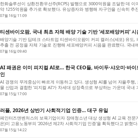
한화솔루션이 상환전환우선주(RCPS) 발행으로 3000억원을 조달한 데 
약 1255억원을 추가로 확보했다. 유상증자와 병행해 자구안을 신속히 추
해 올해 6월 정기 신용평가에서 한화솔루션의 신용등...
07월 16일 11:09
티센바이오팜, 국내 최초 자체 배양 기술 기반 ‘세포배양커피’ 시
배양기술 기반 딥테크 스타트업 티센바이오팜이 커피 캘러스(세포) 유도, 커
추출 전 공정을 자체 기술로 진행해 세포배양커피 시음을 완료했다. 국내에
해 시음까지 진행한 것은 이번이 처음이다. 회사...
07월 16일 09:40
AI 패권은 이미 피지컬 AI로… 한국 CEO들, 바이두·샤오미·바
인
AI 경쟁의 무게중심이 빠르게 이동하고 있다. 생성형 AI를 넘어 자율주행,
물 산업과 결합한 ‘피지컬 AI’가 차세대 성장축으로 부상하는 가운데 국내 
AI 혁신 현장을 직접 찾아 산업 변화와 비즈니스...
07월 15일 17:00
러플, 2026년 상반기 사회적기업 인증… 대구 유일
페인터즈앤벤처스의 보육기업이자 장애청소년 대상 생성형 AI 교육 전문기업
은)이 고용노동부의 ‘2026년 제2차 사회적기업 인증’을 획득했다고 밝
전문위원회 심의를 거쳐 러플을 포함한 전국 41개 기관...
07월 15일 14:22