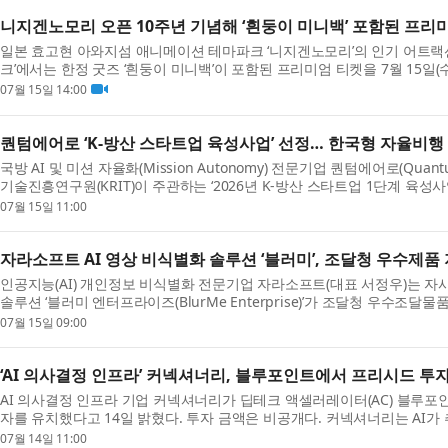
니지겐노모리 오픈 10주년 기념해 ‘흰둥이 미니백’ 포함된 프리
일본 효고현 아와지섬 애니메이션 테마파크 ‘니지겐노모리’의 인기 어트랙션
크’에서는 한정 굿즈 ‘흰둥이 미니백’이 포함된 프리미엄 티켓을 7월 15일(
이용 개시는 7월 16일(목)부터). 니지겐노모리는 2...
07월 15일 14:00
퀀텀에어로 ‘K-방산 스타트업 육성사업’ 선정… 한국형 자율비행 
국방 AI 및 미션 자율화(Mission Autonomy) 전문기업 퀀텀에어로(Qua
기술진흥연구원(KRIT)이 주관하는 ‘2026년 K-방산 스타트업 1단계 육성사
을 체결했다고 밝혔다. K-방산 스타트업 육성사업은 미래...
07월 15일 11:00
자라소프트 AI 영상 비식별화 솔루션 ‘블러미’, 조달청 우수제품
인공지능(AI) 개인정보 비식별화 전문기업 자라소프트(대표 서정우)는 자
솔루션 ‘블러미 엔터프라이즈(BlurMe Enterprise)’가 조달청 우수조달
밝혔다. 블러미 엔터프라이즈는 공공기관과 기업의 ...
07월 15일 09:00
‘AI 의사결정 인프라’ 커넥셔너리, 블루포인트에서 프리시드 투
AI 의사결정 인프라 기업 커넥셔너리가 딥테크 액셀러레이터(AC) 블루
자를 유치했다고 14일 밝혔다. 투자 금액은 비공개다. 커넥셔너리는 AI가
능한 형태로 구조화하는 ‘의사결정 인프라’(Decision I...
07월 14일 11:00