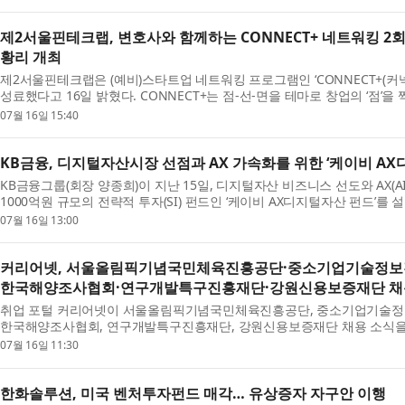
제2서울핀테크랩, 변호사와 함께하는 CONNECT+ 네트워킹 2회
황리 개최
제2서울핀테크랩은 (예비)스타트업 네트워킹 프로그램인 ‘CONNECT+(커
성료했다고 16일 밝혔다. CONNECT+는 점-선-면을 테마로 창업의 ‘점’을 
의 ‘장’을 여는 3단계로 기획된 프로그램이다. 이번 2...
07월 16일 15:40
KB금융, 디지털자산시장 선점과 AX 가속화를 위한 ‘케이비 AX
KB금융그룹(회장 양종희)이 지난 15일, 디지털자산 비즈니스 선도와 AX(AI T
1000억원 규모의 전략적 투자(SI) 펀드인 ‘케이비 AX디지털자산 펀드’를
KB국민은행, KB증권, KB손해보험, KB국민카드, KB라...
07월 16일 13:00
커리어넷, 서울올림픽기념국민체육진흥공단·중소기업기술정보
한국해양조사협회·연구개발특구진흥재단·강원신용보증재단 채용
취업 포털 커리어넷이 서울올림픽기념국민체육진흥공단, 중소기업기술정
한국해양조사협회, 연구개발특구진흥재단, 강원신용보증재단 채용 소식을 
국민체육진흥공단에서 2026년 채용형 청년인턴(일반직 7...
07월 16일 11:30
한화솔루션, 미국 벤처투자펀드 매각… 유상증자 자구안 이행