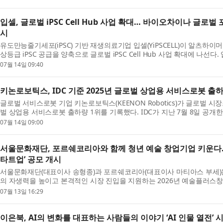
입셀, 글로벌 iPSC Cell Hub 사업 확대… 바이오차이나 글로
시
유도만능줄기세포(iPSC) 기반 재생의료기업 입셀(YiPSCELL)이 알츠하이
상등급 iPSC 공급을 양축으로 글로벌 iPSC Cell Hub 사업 확대에 나선다
지 서울 강서구 마곡 서울창업허브 M+에서 열린 ‘BIO...
07월 14일 09:40
키논로보틱스, IDC 기준 2025년 글로벌 상업용 서비스로봇 출하
글로벌 서비스로봇 기업 키논로보틱스(KEENON Robotics)가 글로벌 시장
벌 상업용 서비스로봇 출하량 1위를 기록했다. IDC가 지난 7월 8일 공개
2025년 전 세계 상업용 서비스로봇 출하량은 약 15만5000...
07월 14일 09:00
서울문화재단, 포르쉐코리아와 함께 청년 예술 창업기업 키운다… 
타트업’ 공모 개시
서울문화재단(대표이사 송형종)과 포르쉐코리아(대표이사 마티아스 부세)는
의 자생력을 높이고 본격적인 시장 진입을 지원하는 2026년 예술플러스창
모를 7월 13일(월)부터 27일(월) 18시까지 진행한다...
07월 13일 16:29
이은북, AI의 변화를 대표하는 사람들의 이야기 ‘AI 인물 열전’ 