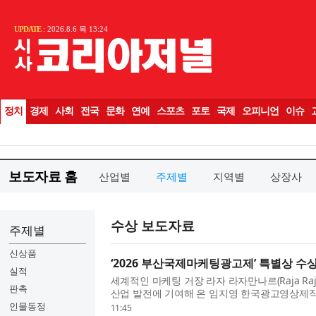
보도자료 홈
산업별
주제별
지역별
상장사
수상 보도자료
주제별
신상품
‘2026 부산국제마케팅광고제’ 특별상 수
실적
세계적인 마케팅 거장 라자 라자만나르(Raja Ra
판촉
산업 발전에 기여해 온 임지영 한국광고영상제작사
케팅광고제(MAD STARS 2026)’에서 특별
인물동정
11:45