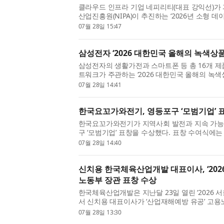
클라우드 인프라 기업 네피리티(대표 강익선)
산업진흥원(NIPA)이 추진하는 ‘2026년 소형 데
성장지원사업’의 주관기관으로 최종 선정됐다고 밝
07월 28일 15:47
한 이번 공모에서 네피리...
삼성전자 ‘2026 대한민국 올해의 녹색상품
삼성전자의 생활가전과 스마트폰 등 총 16개 
트워크가 주관하는 ‘2026 대한민국 올해의 녹색상
지 절감 기술과 고효율 기술을 적용한 제품들이
07월 28일 14:41
높게 평가를 받았다. 삼...
한국요꼬가와전기, 영등포구 ‘모범기업’ 
한국요꼬가와전기가 지역사회 발전과 지속 가능
구 ‘모범기업’ 표창을 수상했다. 표창 수여식에
이 참석했으며, 한국요꼬가와전기는 ‘모범기업’ 
07월 28일 14:40
포구 모범기업 표창은 관...
신치용 한국체육산업개발 대표이사, ‘202
노동부 장관 표창 수상
한국체육산업개발은 지난달 23일 열린 ‘2026 
서 신치용 대표이사가 ‘산업재해예방 유공’ 고
밝혔다. 산업재해예방 유공 포상은 고용노동부 
07월 28일 13:30
안전보건 관련 업무에 종...