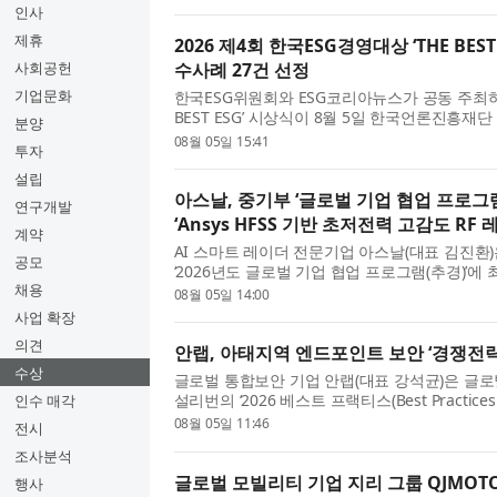
(이하 MAD STARS)는 매년 혁...
인사
제휴
2026 제4회 한국ESG경영대상 ‘THE BEST
사회공헌
수사례 27건 선정
기업문화
한국ESG위원회와 ESG코리아뉴스가 공동 주최하는 
BEST ESG’ 시상식이 8월 5일 한국언론진흥재단
분양
국ESG경영대상 THE BEST ESG’는 ESG(환
08월 05일 15:41
투자
과 공공기관, 지방공기업, 교...
설립
아스날, 중기부 ‘글로벌 기업 협업 프로그
연구개발
‘Ansys HFSS 기반 초저전력 고감도 RF
계약
AI 스마트 레이더 전문기업 아스날(대표 김진
공모
‘2026년도 글로벌 기업 협업 프로그램(추경)’에
채용
기업 협업 프로그램은 국내 유망 스타트업이 세
08월 05일 14:00
기술을 고도화하고 글로...
사업 확장
의견
안랩, 아태지역 엔드포인트 보안 ‘경쟁전략
수상
글로벌 통합보안 기업 안랩(대표 강석균)은 글
설리번의 ‘2026 베스트 프랙티스(Best Practices
인수 매각
시아·태평양 엔드포인트 보안 부문 ‘경쟁전략 리더십(Co
08월 05일 11:46
전시
Leadership)’ 자격을 얻게 ...
조사분석
글로벌 모빌리티 기업 지리 그룹 QJMOTO
행사