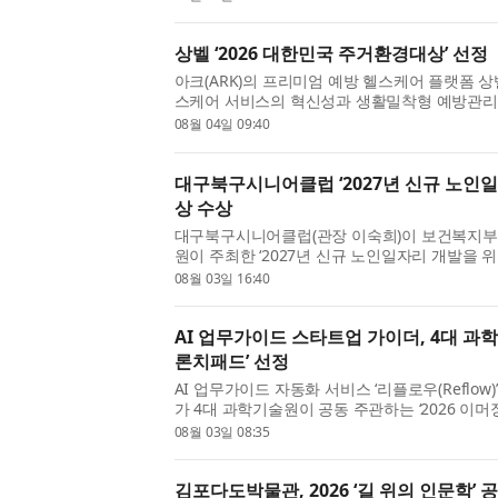
사에서 열린 ‘광복 80년 기...
상벨 ‘2026 대한민국 주거환경대상’ 선정
아크(ARK)의 프리미엄 예방 헬스케어 플랫폼 상벨
스케어 서비스의 혁신성과 생활밀착형 예방관리 모
주거환경대상’에 선정됐다고 밝혔다. 상벨은 아
08월 04일 09:40
건강 상태를 정기적으...
대구북구시니어클럽 ‘2027년 신규 노인일
상 수상
대구북구시니어클럽(관장 이숙희)이 보건복지
원이 주최한 ‘2027년 신규 노인일자리 개발을 
을 수상했다. 대구북구시니어클럽은 지역 특화 
08월 03일 16:40
상권 디지털 서포터즈’...
AI 업무가이드 스타트업 가이더, 4대 과
론치패드’ 선정
AI 업무가이드 자동화 서비스 ‘리플로우(Reflow
가 4대 과학기술원이 공동 주관하는 ‘2026 이
준비(Born-to-Global) 유형에 최종 선정돼 
08월 03일 08:35
다. 가이더는 글로...
김포다도박물관, 2026 ‘길 위의 인문학’