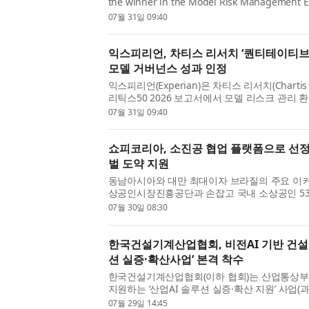
the winner in the Model Risk Management E
Quantitative Analytics50 2026 report. The rec
07월 31일 09:40
appearance in the prestigious r...
익스피리언, 차티스 리서치 ‘퀀티테이티브 애
모델 거버넌스 성과 인정
익스피리언(Experian)은 차티스 리서치(Charti
리틱스50 2026 보고서에서 모델 리스크 관리 
고 발표했다. 이번 선정은 익스피리언이 이 권위
07월 31일 09:40
으로, 규제 대상 금융 ...
쇼피코리아, 소진공 협업 플랫폼으로 선정
벌 도약 지원
동남아시아와 대만 최대이자 브라질의 주요 이
상공인시장진흥공단과 손잡고 국내 소상공인 53
기회 확대를 지원한다. 쇼피코리아가 협업 플랫폼으
07월 30일 08:30
외 온라인 플랫폼 활용지...
한국건설기계산업협회, 비전AI 기반 건설기
션 실증·확산사업’ 본격 착수
한국건설기계산업협회(이하 협회)는 산업통상부와
지원하는 ‘산업AI 솔루션 실증·확산 지원’ 사업(
혁신을 위한 산업AI 솔루션 실증·확산 사업)의
07월 29일 14:45