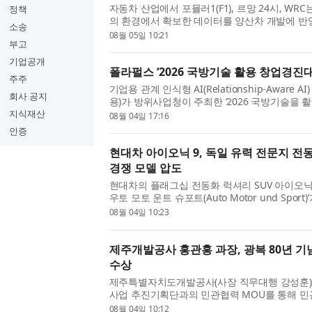
자동차 산업에서 포뮬러1(F1), 르망 24시, WR
정책
의 환경에서 확보한 데이터를 양산차 개발에 반영
소송
대다. 포르쉐, 메르세데스-AMG, BMW M, 아
08월 05일 10:21
부고
비용을 투자하는 이유도 여기...
기업공개
폴라펄스 ‘2026 국방기술 활용 창업경진대
주주
기업용 관계 인식형 AI(Relationship-Aware
회사 공지
용)가 방위사업청이 주최한 ‘2026 국방기술을
수상했다. 이번 경진대회는 7월 30일부터 8월 
지식재산
08월 04일 17:16
장에서 열린 ‘제9회 국...
인증
현대차 아이오닉 9, 독일 유력 전문지 전동
경쟁 모델 압도
현대차의 플래그십 전동화 럭셔리 SUV 아이오닉 
우토 모토 운트 슈포트(Auto Motor und Spo
SUV 비교 평가에서 유럽 프리미엄 대형 전기 S
08월 04일 10:23
인 볼보 EX90을 누르며 우...
제주개발공사 홍관홍 과장, 광복 80년 기
수상
제주특별자치도개발공사(사장 직무대행 강성훈)는
사업 추진기획단과의 민관협력 MOU를 통해 민
구축한 공로를 인정받아 국민포장을 받았다고 4일
08월 04일 10:12