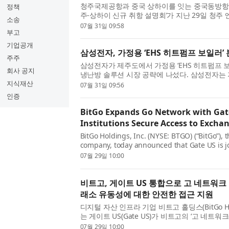
청주국제공항과 중국 상하이를 잇는 중국동방항공
정책
주-상하이 신규 취항 설명회’가 지난 29일 청주
소송
다. 청주공항은 최근 외국인 관광객 유치에서 두
07월 31일 09:58
부고
국공항공사에 따르면 ...
기업공개
삼성전자, 가정용 ‘EHS 히트펌프 보일러’
주주
삼성전자가 제주도에서 가정용 ‘EHS 히트펌프 
회사 공지
냉난방 솔루션 시장 공략에 나섰다. 삼성전자는 지
단독주택에 ‘EHS 히트펌프 보일러’를 설치하고,
지식재산
07월 31일 09:56
난방 솔루션의 본격...
인증
BitGo Expands Go Network with Gate
Institutions Secure Access to Exchan
BitGo Holdings, Inc. (NYSE: BTGO) (“BitGo”), t
company, today announced that Gate US is jo
Exchange Settlement (OES), expanding secure 
07월 29일 10:00
digital asset liquidity ...
비트고, 게이트 US 통합으로 고 네트워크
래소 유동성에 대한 안전한 접근 지원
디지털 자산 인프라 기업 비트고 홀딩스(BitGo Ho
는 게이트 US(Gate US)가 비트고의 ‘고 네트워크(G
Off-Exchange Settlement)에 합류해 커스터
07월 29일 10:00