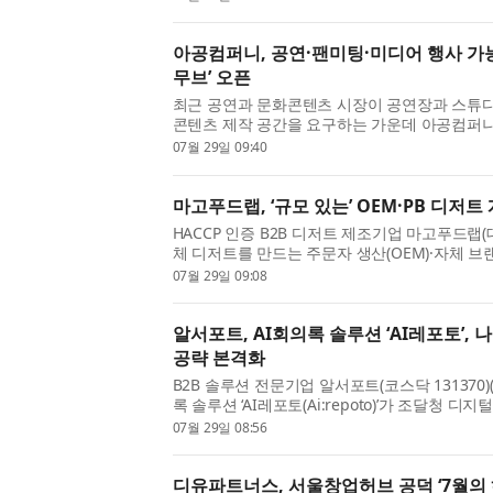
설계된 시장 구조를 통해 기...
아공컴퍼니, 공연·팬미팅·미디어 행사 가
무브’ 오픈
최근 공연과 문화콘텐츠 시장이 공연장과 스튜
콘텐츠 제작 공간을 요구하는 가운데 아공컴퍼
(SPACE MOVE)’를 공식 오픈했다. 스페이스무
07월 29일 09:40
드 론칭 행사, 기자간담...
마고푸드랩, ‘규모 있는’ OEM·PB 디저트
HACCP 인증 B2B 디저트 제조기업 마고푸드랩
체 디저트를 만드는 주문자 생산(OEM)·자체 브
고 밝혔다. 회사는 이를 단순한 ‘소량 주문 대행
07월 29일 09:08
채널을 함께 설계하는 ...
알서포트, AI회의록 솔루션 ‘AI레포토’
공략 본격화
B2B 솔루션 전문기업 알서포트(코스닥 131370)
록 솔루션 ‘AI레포토(Ai:repoto)’가 조달청
됐다고 밝혔다. 이번 등록으로 공공기관은 별도
07월 29일 08:56
해 AI레포토를 간편하...
디유파트너스, 서울창업허브 공덕 ‘7월의