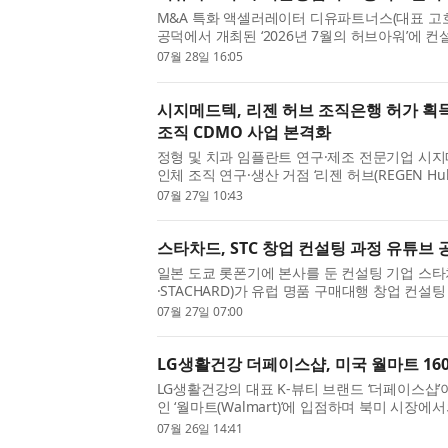
M&A 특화 액셀러레이터 디유파트너스(대표 고호
공덕에서 개최된 ‘2026년 7월의 허브아워’에 
초기 창업기업 10개사를 대상으로 1:1 밀착 컨
07월 28일 16:05
워’는 서울경제진흥원(...
시지메드텍, 리젠 허브 조직은행 허가 획득
조직 CDMO 사업 본격화
정형 및 치과 임플란트 연구·제조 전문기업 시
인체 조직 연구·생산 거점 ‘리젠 허브(REGEN H
획득하고 인체 유래 세포외기질(hECM, Human Extr
07월 27일 10:43
오소재 플랫폼과 인체 ...
스타차드, STC 창업 컨설팅 과정 유튜브
일본 도쿄 롯폰기에 본사를 둔 컨설팅 기업 
·STACHARD)가 유럽 명품 구매대행 창업 컨설팅
해 첫 매출을 올리기까지의 전 과정을 유튜브로 
07월 27일 07:00
가 이 방식을 도입한 배경에는 ...
LG생활건강 더페이스샵, 미국 월마트 16
LG생활건강의 대표 K-뷰티 브랜드 ‘더페이스샵’
인 ‘월마트(Walmart)’에 입점하며 북미 시장에
페이스샵은 26일(현지 기준)부터 미국 월마트 오
07월 26일 14:41
클렌징 라인 ‘미감수 ...