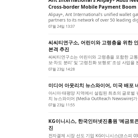
Ant International’s Alipay+ Adds N
Cross-border Mobile Payment Boom i
Alipay+, Ant International's unified wallet 
partners to its network of over 50 leading dig
institutions. Its global bank partners range
07월 24일 13:37
digital banks. The latest ...
씨씨티연구소, 어린이와 고령층을 위한 안
본격 추진
씨씨티연구소는 어린이와 고령층을 포함한 교통약
보·차도 분리’ 및 ‘고령친화 보행로’ 조성 사업을
업은 어린이와 고령층 등 모든 세대가 체감할 수
07월 23일 14:28
목표로 하고 있다...
미디어 아웃리치 뉴스와이어, 미국 배포 
아시아·태평양 지역에서 설립된 최초의 글로벌
치 뉴스와이어 (Media OutReach Newswir
미국 내 배포 네트워크를 강화했다. 미디어 아
07월 23일 11:55
적 언론 매체인 USA투데이(...
KG이니시스, 한국인터넷진흥원 ‘예금토큰 
진
전자결제 시장 선도 기업 KG이니시스(코스피 0