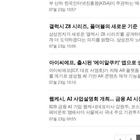
부 산하 한국인터넷진흥원(KISA)이 주관하는 ‘예
발대식에 참석하고 디지털 화폐 결제망 구축에 본
07월 23일 10:57
번 사업은 한국은행 디지...
갤럭시 Z8 시리즈, 폴더블의 새로운 기준
삼성전자가 새로운 ‘갤럭시 Z8 시리즈’를 공개하
계 더 도약하겠다는 의지를 밝혔다. 삼성전자 노태문
eXperience) 사업부장은 7월 22일(현지시간)
07월 23일 10:36
언팩 2026(A New Shape U...
아이씨에프, 출시된 ‘에이알쿠키’ 앱으로 생
아이씨에프(ICF, 대표 서영호)가 자체 AR 플랫폼 
를 계기로 생성형 AI 기반 AR 콘텐츠 제작 기
전시를 통해 몰입형 AR ART 사업화에 나선다
07월 23일 10:10
으로 촬영하거나 선택한...
웹케시, AI 사업설명회 개최… 금융 AI 시
B2B 금융 AI 기업 웹케시(대표이사 강원주, 코스닥
페어몬트 앰배서더 서울에서 국내 주요 기관투자자
개최하고, ‘5대 금융 AI 사업’ 전략과 성장 비전
07월 23일 09:55
설명회에는 기관투...
(c
‹
1