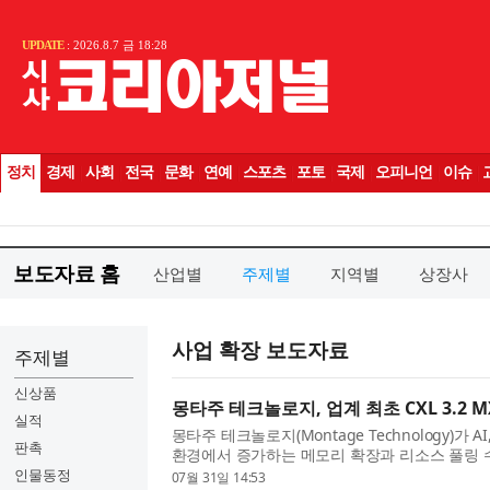
보도자료 홈
산업별
주제별
지역별
상장사
사업 확장 보도자료
주제별
신상품
몽타주 테크놀로지, 업계 최초 CXL 3.2 
실적
몽타주 테크놀로지(Montage Technology)가
판촉
환경에서 증가하는 메모리 확장과 리소스 풀링 
3.2 메모리 익스팬더 컨트롤러(MXC) 칩의 업계 
인물동정
07월 31일 14:53