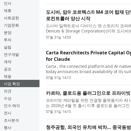
기술을 활용한 MXC 칩은 ...
인사
제휴
도시바, 암® 코르텍스® M4 코어 탑재 
사회공헌
로컨트롤러 양산 시작
기업문화
도시바 일렉트로닉 디바이스 앤 스토리지 코퍼레이션(To
Devices & Storage Corporation) (이하
분양
및 산업용 장비를 위한 부동 소수점 유닛(FPU
07월 31일 14:50
투자
인 암® 코르텍스®-M4(Arm® Cor...
설립
Carta Rearchitects Private Capital O
연구개발
for Claude
계약
Carta , the connected platform and AI-native
공모
today announces broad availability of its sui
채용
following the initial launch in April 2026. 
07월 31일 14:15
and firms already using th...
사업 확장
의견
카르타, 클로드용 플러그인으로 프라이빗
수상
프라이빗 캐피털을 위한 연결형 플랫폼이자 AI 네
는 2026년 4월 첫 출시 이후 클로드용 플러
인수 매각
발표했다. 이미 1500곳이 넘는 기업과 기관이
07월 31일 14:15
전시
데, 카르타는 창업자...
조사분석
청주공항, 외국인 유치에 박차… 중국동방항
행사