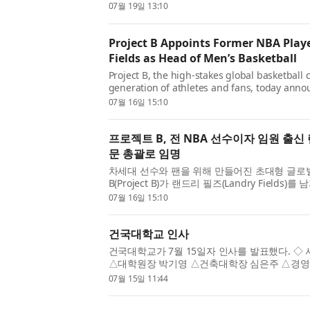
“Tony” Giannetti)가 2026년 7월 13일자
07월 19일 13:10
류했다고 발표했다. ...
Project B Appoints Former NBA Play
Fields as Head of Men’s Basketball
Project B, the high-stakes global basketball 
generation of athletes and fans, today ann
Landry Fields as Head of Men’s Basketball. B
07월 16일 15:10
Project B has established from th...
프로젝트 B, 전 NBA 선수이자 임원 출신
문 총괄로 임명
차세대 선수와 팬을 위해 만들어진 초대형 글로
B(Project B)가 랜드리 필즈(Landry Fields)를
Men’s Basketball)로 임명했다고 발표했다.
07월 16일 15:10
최고의 여자 선수들과 함께 구축...
건국대학교 인사
건국대학교가 7월 15일자 인사를 발표했다. 
△대학원장 박기영 △건축대학장 심은주 △경
장 유규상 △사범대학장 오현정 △수의과대학장
07월 15일 11:44
공과대학장 구남서 △상허교양대학장 겸...