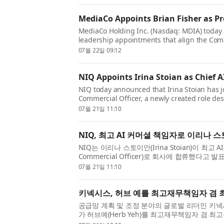
MediaCo Appoints Brian Fisher as Pr
MediaCo Holding Inc. (Nasdaq: MDIA) today
leadership appointments that align the Comp
support its long-term growth strategy. Effect
07월 22일 09:12
has been appointed President of Media...
NIQ Appoints Irina Stoian as Chief A
NIQ today announced that Irina Stoian has j
Commercial Officer, a newly created role des
enterprise AI commercial strategy and help 
07월 21일 11:10
capabilities into business impa...
NIQ, 최고 AI 커머셜 책임자로 이리나 
NIQ는 이리나 스토이안(Irina Stoian)이 최고 AI
Commercial Officer)로 회사에 합류했다고 발
머셜 전략을 가속화하고 고객이 회사의 AI 역
07월 21일 11:10
전환하도록 돕고자 신설된 직책이...
키넥시스, 허브 예를 최고재무책임자 겸
공급망 계획 및 조정 분야의 글로벌 리더인 키넥시스®(Ki
가 허브예(Herb Yeh)를 최고재무책임자 겸
다(2026년 7월 27일 발효). 예는 키넥시스의 