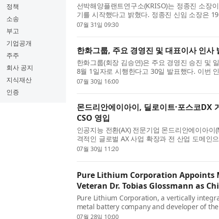
선박해양플랜트연구소(KRISO)는 정종진 소장이 
정책
기를 시작했다고 밝혔다. 정종진 신임 소장은 1
소송
선해양공학 학사(1992년), 석사(1994년), 박사(
07월 31일 09:30
부고
HD현대중공업에 입사해 약...
기업공개
한화그룹, 주요 경영진 및 대표이사 인사
주주
한화그룹(회장 김승연)은 주요 경영진 승진 및 
회사 공지
8월 1일자로 시행한다고 30일 발표했다. 이번
장으로, 김동원 한화생명 사장이 부회장으로, 
지식재산
07월 30일 16:00
로 각각 승진한다. 김동...
인증
몬드리안에이아이, 딜로이트·포스코DX 거
CSO 영입
인공지능 전환(AX) 전문기업 몬드리안에이아이(Mon
격적인 글로벌 AX 사업 확장과 전 산업 도메인
티어 컨설팅 및 DX 전략 전문가인 황상돈 CSO
07월 30일 11:20
이번에 합류한 황상돈 CS...
Pure Lithium Corporation Appoints 
Veteran Dr. Tobias Glossmann as Chi
Pure Lithium Corporation, a vertically integ
metal battery company and developer of the
technology, today announced the appointmen
07월 28일 10:00