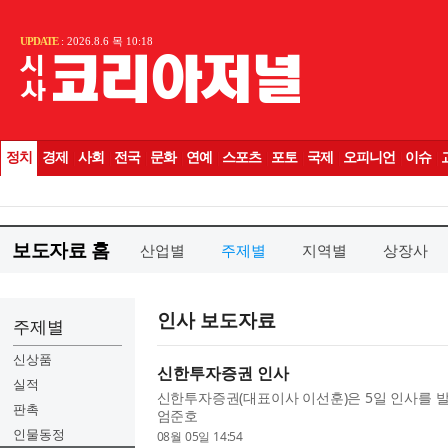
보도자료 홈
산업별
주제별
지역별
상장사
인사 보도자료
주제별
신상품
신한투자증권 인사
실적
신한투자증권(대표이사 이선훈)은 5일 인사를 발
판촉
엄준호
인물동정
08월 05일 14:54