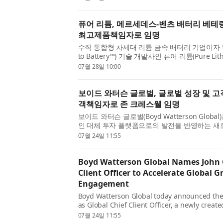
Chief Product Officer. In this r...
퓨어 리튬, 메르세데스-벤츠 배터리 베테
최고제품책임자로 임명
수직 통합형 차세대 리튬 금속 배터리 기업이자 특
to Battery™) 기술 개발사인 퓨어 리튬(Pure 
(Tobias Glossmann) 박사를 최고제품책임자
07월 28일 10:00
CPO로서 글로스만 박사는 제...
보이드 와터슨 글로벌, 글로벌 성장 및 고
객책임자로 존 크레스웰 임명
보이드 와터슨 글로벌(Boyd Watterson Glo
인 대체 투자 플랫폼으로의 발전을 반영하는 
임자에 존 크레스웰(John Creswell)을 임명
07월 24일 11:55
럽 및 아시아 태평양 지...
Boyd Watterson Global Names John C
Client Officer to Accelerate Global 
Engagement
Boyd Watterson Global today announced the
as Global Chief Client Officer, a newly create
reflects the firm's continued investment in g
07월 24일 11:55
leading global alternati...