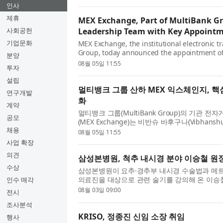
인사
제휴
MEX Exchange, Part of MultiBank G
사회공헌
Leadership Team with Key Appoint
기업문화
MEX Exchange, the institutional electronic t
Group, today announced the appointment o
분양
Senior Director, reinforcing the company's 
08월 05일 11:55
투자
world-class leadership team as it expands ...
설립
멀티뱅크 그룹 산하 MEX 익스체인지, 핵
연구개발
화
계약
멀티뱅크 그룹(MultiBank Group)의 기관 
공모
(MEX Exchange)는 비반슈 바후구나(Vibhans
채용
했다고 발표했다. 이번 인사는 글로벌 기관 대상
08월 05일 11:55
정에서 세계적 수준의 경영진을 ...
사업 확장
의견
삼성본병원, 척추 내시경 분야 이승철 원장
수상
삼성본병원이 요추·경추부 내시경 수술법과 메
의료진을 대상으로 관련 술기를 강의해 온 이승
인수 매각
은 8월 3일부터 허리·목 디스크와 척추관협착증
08월 03일 09:00
전시
이승철 원장은 고려대학...
조사분석
KRISO, 정종진 신임 소장 취임
행사