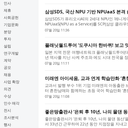
성을 높여준다. 필...
인사
제휴
삼성SDS, 국산 NPU 기반 NPUaaS 본격
사회공헌
삼성SDS가 퓨리오사AI의 2세대 NPU인 ‘레니게이
NPUaaS(NPU as a Service)를 SCP(삼성
기업문화
밝혔다. 퓨리오사AI의 2세대 NPU 레니게이드는 
07월 20일 11:36
분양
이미 학습된 AI 모델을 실제 서비스...
투자
플래닛월드투어 ‘도쿠시마 한바퀴! 보고 맛
설립
일본 지역 전문 여행네트워크 플래닛월드투어(대
연구개발
년 역사를 지닌 사케 주조와 에도 시대 전국을 
계약
아이노야카타 등 핵심 관광지를 둘러보는 현지 투
07월 20일 11:11
고 즐기고 3박 4일’ ...
공모
채용
미래엔 아이세움, 교과 연계 학습만화 ‘흔한
사업 확장
교과서 발행 부수 1위 기업 미래엔의 아동출판
의견
터 흔한남매와 함께하는 초등 국어 학습만화 ‘흔
다. ‘흔한남매의 흔한 국어 1’은 초등학생들이 
수상
07월 20일 11:08
어, 관용구, 맞춤법 ...
인수 매각
전시
좋은땅출판사 ‘은퇴 후 10년, 나의 물댄 동
조사분석
좋은땅출판사가 ‘은퇴 후 10년, 나의 물댄 동산
서 33년간 근무하며 22년 동안 지점장을 지내
행사