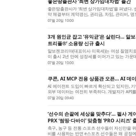
좋은땅출판사 ‘최변 상가임대차법’ 출간
좋은땅출판사가 ‘최변 상가임대차법’을 펴냈다. 
약 체결부터 계약갱신, 권리금, 차임, 관리비,
가 얽혀 있다. ‘최변 상가임대차법’은 상가건물
07월 20일 10:00
원 판결과 함께 수록...
3개 원인균 잡고 ‘유익균’은 살린다… 알
트리플®’ 소용량 신규 출시
알보젠코리아(대표이사 이욱세)는 여성 질염치료제
이 출시 2년 만에 성장세를 이어가고 있는 가운
해 6개입 소용량 제품을 새롭게 출시했다고 밝혔
07월 20일 10:00
질염치료제 시장에서 ...
쿠콘, AI MCP 전용 상품관 오픈… AI 
AI 에이전트 도입이 빠르게 확산되고 있지만, 기
외부 데이터는 여전히 부족하다. 개발자가 API
만으로는 기업들의 AI 전환 속도를 따라가기 어
07월 20일 09:40
데이터 플랫폼 기업 ...
‘선수의 손끝에 세상을 맞추다’… 펄사 게
PRX ‘썸띵·다바이’ 맞춤형 ‘PRO 시리즈’ 
축구, 농구 등 전통 스포츠 선수들이 자신만을 
비를 사용하는 반면 e스포츠 선수들은 왜 공장