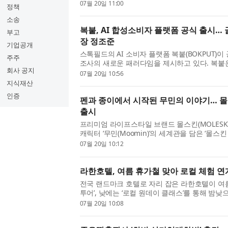
시점부터 인생 2막을 준비하고, 퇴직 후 전원생
07월 20일 11:00
정책
은 에세이다. 단순히 ...
소송
복붙, AI 합성소비자 플랫폼 공식 출시… 
부고
장 정조준
기업공개
스톡필드의 AI 소비자 플랫폼 복붙(BOKPUT)이
주주
조사의 새로운 패러다임을 제시하고 있다. 복붙은
회사 공지
소비자(Synthetic Consumer)를 생성해 기업
07월 20일 10:56
뷰, 리뷰 생성, 포커스그룹...
지식재산
인증
펜과 종이에서 시작된 무민의 이야기… 몰
출시
프리미엄 라이프스타일 브랜드 몰스킨(MOLESK
캐릭터 ‘무민(Moomin)’의 세계관을 담은 ‘몰
(Moleskine Moomin Limited Editions)
07월 20일 10:12
가 토베 얀손(Tove Jansson)이 펜과 ...
라한호텔, 여름 휴가철 맞아 로컬 체험 연
전국 랜드마크 호텔로 자리 잡은 라한호텔이 여름
투어’, 낮에는 ‘로컬 원데이 클래스’를 통해 밤
할 수 있는 프로그램을 선보인다. 경주, 전주, 포
07월 20일 10:08
에 위치한 라한호...