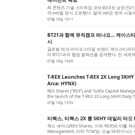
에이전트 목표
AI 콘텐츠 기술 스타트업 포브로(대표 남궁건)가 
깍.net’을 정식 오픈했다. 딸깍.net은 한국 사용
Agent)로, 워드·한글·엑셀·PPT 문서부터 이
07월 16일 16:11
작까지 한 번의 흐름으로 ...
BT21과 함께 뮤직캠프 떠나요… 케이스티파
시
글로벌 테크-라이프스타일 브랜드 케이스티파이(CA
터 BT21과의 협업 컬렉션을 공개했다. 전 세계
‘World Voyage’ 뮤직 캠프를 콘셉트로 전개
07월 16일 14:00
은 비트를 공유하며 여행을...
T-REX Launches T-REX 2X Long SKHY 
Arca: HYNX)
REX Shares (“REX”) and Tuttle Capital Mana
the launch of the T-REX 2X Long SKHY Daily 
leveraged ETF providing 2x daily long expos
07월 16일 13:55
Depositary Receipts (ADRs) (...
티렉스, 티렉스 2X 롱 SKHY 데일리 타깃 
렉스 셰어스(REX Shares, 이하 ‘REX’)와 터틀 캐피
Management, 이하 ‘TCM’)는 오늘 SK하이닉