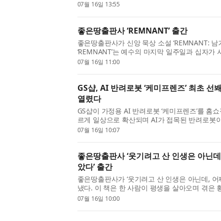
Depositary Receipts, ADR)(SKHY)에 대
07월 16일 13:55
버리지 ETF인 티렉스 2X 롱 SKHY...
좋은땅출판사 ‘REMNANT’ 출간
좋은땅출판사가 신앙 묵상 소설 ‘REMNANT: 남
‘REMNANT’는 예수의 마지막 일주일과 십자
작품이다. 성경 속 인물들의 시선을 따라 이야기
07월 16일 11:00
을 살아가는 그리스도인들...
GS샵, AI 반려로봇 ‘케미프렌즈’ 최초 
열렸다
GS샵이 가정용 AI 반려로봇 ‘케미프렌즈’를 홈쇼
르게 일상으로 확산되며 AI가 접목된 반려로봇
고 있다. 시니어층의 건강 모니터링과 정서적 교
07월 16일 10:07
자, 자녀 외국어 학습...
좋은땅출판사 ‘웃기려고 산 인생은 아닌데,
았다’ 출간
좋은땅출판사가 ‘웃기려고 산 인생은 아닌데, 어
냈다. 이 책은 한 사람이 평생을 살아오며 겪은 
던 순간들을 담담하고 솔직하게 풀어낸 에세이다
07월 16일 10:00
도 모르면서 연주자가...