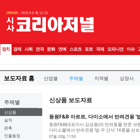
보도자료 홈
산업별
주제별
지역별
상장사
신상품 보도자료
주제별
신상품
동원F&B 아르르, 다이소에서 반려견용 ‘밥·
실적
동원F&B(대표이사 김성용)의 반려동물 전문 브
판촉
다이소몰에서 반려견용 ‘밥·꾸 간식’ 16종을 선보
꾸 간식’은 반려동물의 밥(사료) 위에 올려 급여
인물동정
07월 20일 11:50