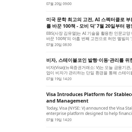
의 손과 감각을 억지로 맞춰야 할까. 이 정형화
07월 20일 09:00
2020년 7월 당찬 첫발을...
미국 문학 최고의 고전, AI 스펙터클로 부활하
를 바꾼 100책 - 모비 딕’ 7월 20일부터 평
EBS(사장 김유열)는 AI 기술을 활용한 인문교양 
바꾼 100책’의 아홉 번째 고전으로 허먼 멜빌의 ‘모비 딕
Whale, 1851)을 선정하고, 7월 20일(월)부터 평
07월 20일 08:30
송한다. 7월 20일(월)...
비자, 스테이블코인 발행·이동·관리를 위
비자(Visa)(뉴욕증권거래소: V)는 오늘 금융기
업이 비자가 관리하는 단일 환경을 통해 스테이
설계된 새로운 기업용 플랫폼인 비자 스테이블코인 플랫
07월 19일 14:20
Platform, VSP) 을 발표했...
Visa Introduces Platform for Stabl
and Management
Today, Visa (NYSE: V) announced the Visa Sta
enterprise platform designed to help financia
crypto natives access stablecoin capabilities
07월 19일 14:20
managed environment. Building...