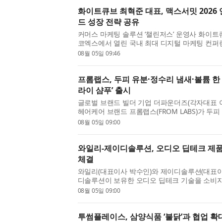
화이트큐브 최혁준 대표, 맥스서밋 2026
드 성장 전략 공유
커머스 마케팅 솔루션 ‘챌린저스’ 운영사 화이트
코엑스에서 열린 국내 최대 디지털 마케팅 컨퍼런스 
2026’에서 연사로 나서, 커머스 환경에서 브랜
08월 05일 09:46
전략과 성과형 마케팅 ...
프롬랩스, 두피 유분·정수리 냄새·볼륨 한
라이 샴푸’ 출시
글로벌 브랜드 빌더 기업 더파운더즈(각자대표 
헤어케어 브랜드 프롬랩스(FROM LABS)가 두피
고민을 효과적으로 케어하는 신제품 ‘노세범 미스
08월 05일 09:00
번 신제품은 기존 분사...
와일리-제이디솔루션, 오디오 딥테크 제품
체결
와일리(대표이사 박수인)와 제이디솔루션(대표이사
디솔루션이 보유한 오디오 딥테크 기술을 소비자 
랜딩·마케팅·유통 공동사업 계약을 체결했다고 5
08월 05일 09:00
케어 스피커 ‘하룬제(ha...
투썸플레이스, 삼양식품 ‘불닭’과 협업 확