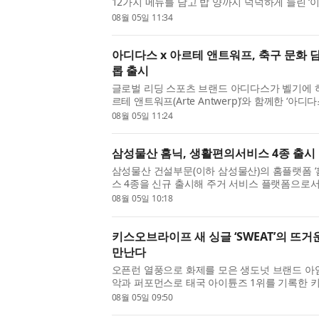
12가지 메뉴를 담고 밥 양까지 넉넉하게 늘린 ‘
다. GS25의 ‘이달의 도시락’은 매월 첫째 주 
08월 05일 11:34
보이고 해당 월에만 ...
아디다스 x 아르테 앤트워프, 축구 문화 담
롭 출시
글로벌 리딩 스포츠 브랜드 아디다스가 벨기에 
르테 앤트워프(Arte Antwerp)’와 함께한 ‘아디
션’의 첫 드롭을 공개했다. 아디다스와 아르테 
08월 05일 11:24
으로 현대 스포츠웨어...
삼성물산 홈닉, 생활편의서비스 4종 출시
삼성물산 건설부문(이하 삼성물산)의 홈플랫폼 ‘홈
스 4종을 신규 출시해 주거 서비스 플랫폼으로
생활 밀착형 서비스 기업과의 제휴를 통해 청소
08월 05일 10:18
선보인다고 밝혔다. 홈...
키스오브라이프 새 싱글 ‘SWEAT’의 뜨
만난다
오픈런 열풍으로 화제를 모은 생도넛 브랜드 아임도넛
악과 퍼포먼스로 태국 아이튠즈 1위를 기록한 키스오
새 싱글 앨범 ‘SWEAT’이 가진 뜨거운 여름의 무드와
08월 05일 09:50
them see you SWEAT’...