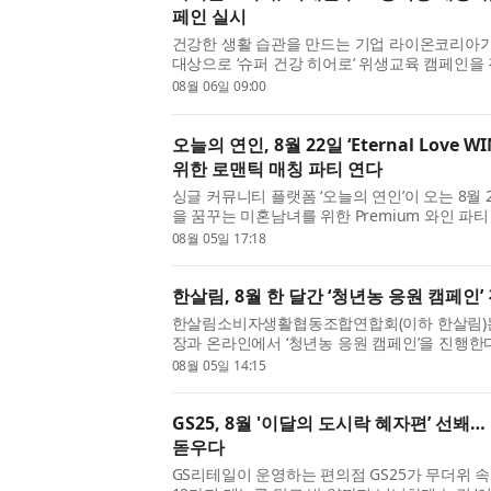
페인 실시
건강한 생활 습관을 만드는 기업 라이온코리아
대상으로 ‘슈퍼 건강 히어로’ 위생교육 캠페인을
맞아 기획한 이번 프로그램은 라이온코리아와 
08월 06일 09:00
대학이 함께하는 민관...
오늘의 연인, 8월 22일 ‘Eternal Love 
위한 로맨틱 매칭 파티 연다
싱글 커뮤니티 플랫폼 ‘오늘의 연인’이 오는 8월 
을 꿈꾸는 미혼남녀를 위한 Premium 와인 파티 ‘Ete
최한다. ‘도심 속의 로맨스, 그리고 설렘의 시작
08월 05일 17:18
는 일상에서 벗어...
한살림, 8월 한 달간 ‘청년농 응원 캠페인’
한살림소비자생활협동조합연합회(이하 한살림)는 
장과 온라인에서 ‘청년농 응원 캠페인’을 진행한다
대 육성 사업의 일환으로, 소비자와 청년농부가
08월 05일 14:15
친환경농업을 함께 응원...
GS25, 8월 '이달의 도시락 혜자편’ 선봬
돋우다
GS리테일이 운영하는 편의점 GS25가 무더위 속