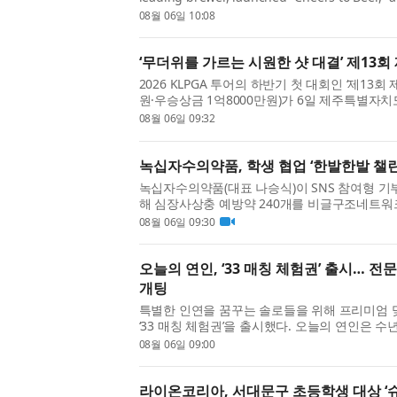
celebrating the timeless role beer plays in 
08월 06일 10:08
around the world. The campaign is anchored
‘무더위를 가르는 시원한 샷 대결’ 제13
2026 KLPGA 투어의 하반기 첫 대회인 ‘제13
원·우승상금 1억8000만원)가 6일 제주특별자
트(파72)에서 막을 올렸다. 올해로 13회를 맞
08월 06일 09:32
즐겨마심’이라는 대회 ...
녹십자수의약품, 학생 협업 ‘한발한발 챌
녹십자수의약품(대표 나승식)이 SNS 참여형 기부
해 심장사상충 예방약 240개를 비글구조네트워
다. ‘한발한발 챌린지’는 페이스튼국제학교 학생 프로젝
08월 06일 09:30
력해 진행됐다. 이번 캠페...
오늘의 연인, ‘33 매칭 체험권’ 출시… 
개팅
특별한 인연을 꿈꾸는 솔로들을 위해 프리미엄 맞
‘33 매칭 체험권’을 출시했다. 오늘의 연인은 
적인 매칭 시스템을 기반으로 개인의 성향, 가치
08월 06일 09:00
가장 적합한 이성...
라이온코리아, 서대문구 초등학생 대상 ‘슈