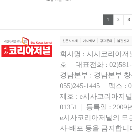
컬렉션이다. 일상 속 ...
(current
(cur
1
2
3