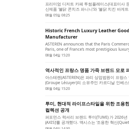
프리미엄 디저트 카페 투썸플레이스(대표이사 문영
신제품 ‘불닭 콘치즈 파니니’와 ‘불닭 치킨 바게
삼양식품의 ‘불닭’이 전 세계 소비자에게 사랑받
08월 05일 08:25
서 이를 다양한 조...
Historic French Luxury Leather Goo
Manufacturer
ASTEREN announces that the Paris Commerci
Paris, one of France’s most prestigious luxu
the French luxury manufacturer Groupe Lécuy
08월 04일 15:20
역사적인 프랑스 명품 가죽 브랜드 모로 
아스테렌(ASTEREN)은 파리 상업법원이 프랑스
(Groupe Lécuyer)의 소유주인 카르디날 인베스트(
(Moreau Paris) 인수를 승인했다고 발표했다
08월 04일 15:20
고급 럭셔리 가죽 브랜드 중 하...
투미, 현대적 라이프스타일을 위한 조용한 
컬렉션 공개
퍼포먼스 럭셔리 브랜드 투미(TUMI) 가 2026
(AXIS)’를 공개했다. 액시스는 ‘조용한 혁신(Quiet
아래 정교한 디자인과 미니멀한 실루엣, 부드럽
08월 04일 14:30