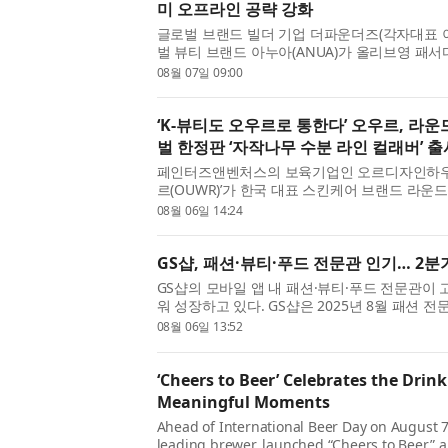
미 오프라인 공략 강화
글로벌 브랜드 빌더 기업 더파운더즈(각자대표 
벌 뷰티 브랜드 아누아(ANUA)가 올리브영 패
현지 소비자를 위한 브랜드 경험 다각화에 나선다
08월 07일 09:00
쇼케이스(Brand Showca...
‘K-뷰티도 오우르로 통한다’ 오우르, 라
벌 한정판 ‘자작나무 수분 라인 컬래버’ 출
페인터즈앤벤처스의 보육기업인 오르디자인하우스
르(OUWR)’가 한국 대표 스킨케어 브랜드 라운드랩
영 글로벌(Olive Young US) 한정판 컬렉션
08월 06일 14:24
어와 디자인, 패션이 결합된...
GS샵, 패션·뷰티·푸드 전문관 인기… 2분
GS샵의 모바일 앱 내 패션·뷰티·푸드 전문관이
워 성장하고 있다. GS샵은 2025년 8월 패션 전문
어 11월에는 뷰티 전문관 ‘뷰티#(샵)’과 식품 전
08월 06일 13:52
개 전문관 체제를...
‘Cheers to Beer’ Celebrates the Drink 
Meaningful Moments
Ahead of International Beer Day on August 7
leading brewer, launched “Cheers to Beer,”