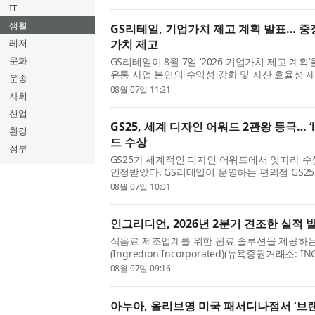
국에, 이번엔 한국 브...
IT
생활
GS리테일, 기업가치 제고 계획 발표… 중
레저
가치 제고
문화
GS리테일이 8월 7일 ‘2026 기업가치 제고 계
유통 사업 본연의 수익성 강화 및 자산 효율성 
운송
적인 가치를 제고하고 주주환원 정책을 강화한다
08월 07일 11:21
사회
수익성 강화를 위한 ...
산업
GS25, 세계 디자인 어워드 2관왕 등극… ‘i
환경
드 수상
정부
GS25가 세계적인 디자인 어워드에서 잇따라 
인정받았다. GS리테일이 운영하는 편의점 GS25는
(Red Dot Design Award)’ 브랜드&커뮤
08월 07일 10:01
일 밝혔다. 이번 수상으로 GS25...
인그리디언, 2026년 2분기 견조한 실적 
식음료 제조업계를 위한 원료 솔루션을 제공하
(Ingredion Incorporated)(뉴욕증권거래소: 
했다. 인그리디언 회장 겸 사장, 최고경영자(CEO)인 
08월 07일 09:16
디언은 견조한 2분기 실적을 ...
아누아, 올리브영 미국 패서디나점서 ‘브랜