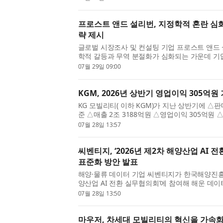
생들이 모빌리티 산업과 ...
프로스트 앤드 설리번, 지정학적 혼란 심화
략 제시
글로벌 시장조사 및 컨설팅 기업 프로스트 앤드 설리번 (
학적 갈등과 무역 분절화가 심화되는 가운데 
로 대응하고 지속 가능한 성장을 이어가기 위해
07월 29일 09:00
제시했다. 최근 중동...
KGM, 2026년 상반기 영업이익 305억원
KG 모빌리티( 이하 KGM)가 지난 상반기에 △판
준 △매출 2조 3188억원 △영업이익 305억원
고 밝혔다. 상반기 실적은 무쏘 등 글로벌 시장 
07월 28일 13:57
을 통한 수출 물량 증가와 함께...
씨벤티지, ‘2026년 제2차 해양산업 AI 
표준화 방안 발표
해양·물류 데이터 기업 씨벤티지가 한국해양진흥공
양산업 AI 전환 실무협의회’에 참여해 해운 데이터
안을 발표했다. 씨벤티지는 7월 22일 열린 이번
07월 28일 13:50
터를 통한 선사 AX 기...
마우저, 차세대 모빌리티의 혁신을 가속화