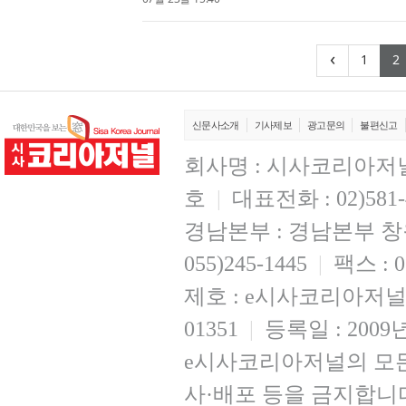
스트먼트(GenRich Investm...
(cur
‹
1
2