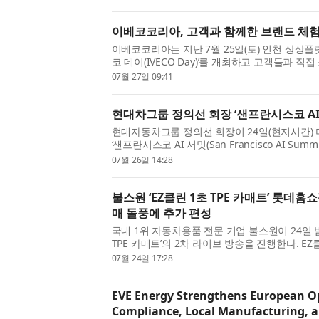
온 독보적인 탈취 기...
이베코코리아, 고객과 함께한 브랜드 체험 
이베코코리아는 지난 7월 25일(토) 인천 상상플
코 데이(IVECO Day)’를 개최하고 고객들과 
와의 관계를 더욱 강화하는 시간을 가졌다. 이번
07월 27일 09:41
S-Way를 선보이는 동...
현대차그룹 정의선 회장 ‘샌프란시스코 AI
현대자동차그룹 정의선 회장이 24일(현지시간)
‘샌프란시스코 AI 서밋(San Francisco AI S
컬 AI (Physical AI) 비전과 전략을 밝혔다.
07월 26일 14:28
내 주요 기업 경영진과 ...
불스원 ‘EZ클린 1초 TPE 카매트’ 롯데홈
매 돌풍에 추가 편성
국내 1위 자동차용품 전문 기업 불스원이 24일 
TPE 카매트’의 2차 라이브 방송을 진행한다. EZ클
차 방송에서 준비 수량이 빠르게 소진되며 인기를 
07월 24일 17:28
출은 전년 동기 대비 3...
EVE Energy Strengthens European O
Compliance, Local Manufacturing, a