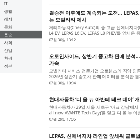
장이 바쁜 일정 중에 별...
IT
생활
결승전 이후에도 계속되는 도전… LEPAS
레저
는 모빌리티 제시
문화
체리자동차(Chery Auto)의 중·고급 신에너지차(N
L4 EV, LEPAS L6 EV, LEPAS L8 PHEV
운송
해 글로벌 시장 확대에 속도를 내고 있다. 새 라
07월 30일 13:12
사회
형 기술, 세련된 공간 구성...
산업
오토인사이드, 상반기 중고차 판매 분석…
환경
가속
정부
모빌리티 서비스 전문기업 오토핸즈의 직영·인
2026년 상반기 중고차 판매 데이터를 분석한 
친환경차 판매 확대 흐름이 두드러졌다고 30일 
07월 30일 10:04
동기 대비 두 배 이상...
현대자동차 ‘디 올 뉴 아반떼 테크 데이’ 
현대자동차가 29일 서울 서초구 ‘아크 강남’에서 ‘
all new AVANTE Tech Day)’를 열고 디 
공개했다. 이번 행사는 ‘차급 너머의 경험, 디 올 뉴 아반
07월 29일 17:05
new AVANTE)’라는...
LEPAS, 신에너지차 라인업 앞세워 글로벌