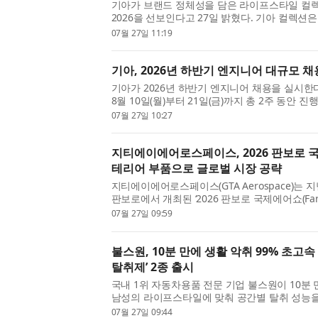
기아가 브랜드 정체성을 담은 라이프스타일 컬렉션 ‘Ki
2026을 선보인다고 27일 밝혔다. 기아 컬렉션
속에서 기아의 브랜드 철학과 감성을 경험할 수
07월 27일 11:19
품군이다. 기아는 새...
기아, 2026년 하반기 엔지니어 대규모 채
기아가 2026년 하반기 엔지니어 채용을 실시한다
8월 10일(월)부터 21일(금)까지 총 2주 동안 
이상으로 연령 및 성별 제한은 없으며, 채용에 
07월 27일 10:27
이지에서 확인할 ...
지티에이에어로스페이스, 2026 판보로 
테리어 부품으로 글로벌 시장 공략
지티에이에어로스페이스(GTA Aerospace)는 지
판보로에서 개최된 ‘2026 판보로 국제에어쇼(Farnbor
Airshow 2026)’에 참가해 항공기 인테리어
07월 27일 09:59
업 및 잠재 고객을 대상으로 마케팅...
불스원, 10분 만에 생활 악취 99% 초고
탈취제’ 2종 출시
국내 1위 자동차용품 전문 기업 불스원이 10분 만
남성의 라이프스타일에 맞춰 공간별 탈취 성능을
스 탈취제’ 2종을 출시한다. 언센트 에어디톡스
07월 27일 09:44