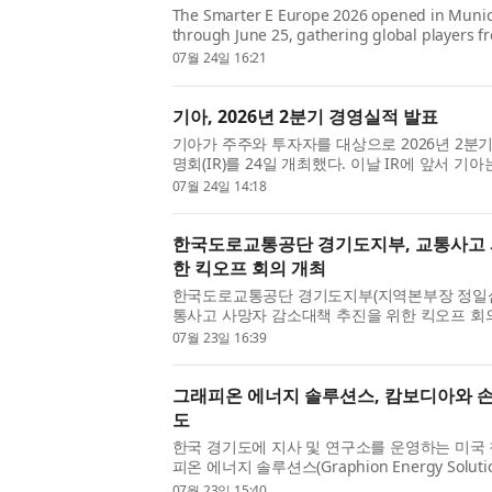
The Smarter E Europe 2026 opened in Munic
through June 25, gathering global players f
one of Europe’s most influential trade exhib
07월 24일 16:21
unveiled its Mr. Big Family series, a ...
기아, 2026년 2분기 경영실적 발표
기아가 주주와 투자자를 대상으로 2026년 2분기
명회(IR)를 24일 개최했다. 이날 IR에 앞서 기아
1639대 △매출 33조370억원 △영업이익 2조6
07월 24일 14:18
조681억원 △당기순이익 2조3278...
한국도로교통공단 경기도지부, 교통사고 
한 킥오프 회의 개최
한국도로교통공단 경기도지부(지역본부장 정일섭)는 
통사고 사망자 감소대책 추진을 위한 킥오프 회의
된 이날 회의는 경기도청, 경기도남·북부경찰
07월 23일 16:39
한 가운데 2026년 사망...
그래피온 에너지 솔루션스, 캄보디아와 손잡
도
한국 경기도에 지사 및 연구소를 운영하는 미국
피온 에너지 솔루션스(Graphion Energy Solu
태계 조성과 지속 가능한 교통수단 개발을 위해
07월 23일 15:40