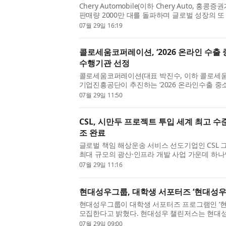
Chery Automobile(이하 Chery Auto, 홍콩
판매량 2000만 대를 돌파하며 글로벌 성장의 
했다. 이번 성과는 Chery Auto가 상장사 자격으
07월 29일 16:19
500(Fortune China 500)’에 이름...
콜로세움코퍼레이션, ‘2026 온라인 수출 
수행기관 선정
콜로세움코퍼레이션(대표 박진수, 이하 콜로세
기업진흥공단이 추진하는 ‘2026 온라인수출 중
기관으로 선정됐다고 29일 밝혔다. 이번 선정으로
07월 29일 11:50
출을 준비하거나 진행 ...
CSL, 시만두 프로젝트 투입 세계 최고 수
조 완료
글로벌 책임 해상운송 서비스 선도기업인 CSL 그룹(C
최대 규모의 광산·인프라 개발 사업 가운데 하나인 
광석 프로젝트에 투입될 최첨단 환적 셔틀선(Tranship
07월 29일 11:16
TSV) 5척 가운데 첫 번째 선...
현대성우그룹, 대학생 서포터즈 ‘현대성우 
현대성우그룹이 대학생 서포터즈 프로그램인 ‘현
모집한다고 밝혔다. 현대성우 챌린저스는 현대성
있는 대학생 서포터즈 프로그램으로, ‘도전’이라
07월 29일 09:00