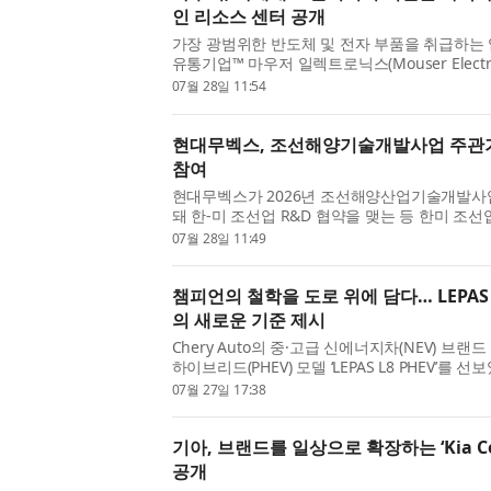
인 리소스 센터 공개
가장 광범위한 반도체 및 전자 부품을 취급하는 업
유통기업™ 마우저 일렉트로닉스(Mouser Electr
초점을 맞춘 포괄적인 운송 리소스 센터(transportati
07월 28일 11:54
해 엔지니어를 지원한다...
현대무벡스, 조선해양기술개발사업 주관기
참여
현대무벡스가 2026년 조선해양산업기술개발
돼 한-미 조선업 R&D 협약을 맺는 등 한미 조
사업은 산업통상자원부와 한국산업기술기획평가원(
07월 28일 11:49
신시장 선점을 위해 조선·...
챔피언의 철학을 도로 위에 담다… LEPAS 
의 새로운 기준 제시
Chery Auto의 중·고급 신에너지차(NEV) 브랜
하이브리드(PHEV) 모델 ‘LEPAS L8 PHEV’를
기술과 지능형 주행 기능, 세련된 디자인을 바
07월 27일 17:38
운 기준을 제시한다는 ...
기아, 브랜드를 일상으로 확장하는 ‘Kia Coll
공개