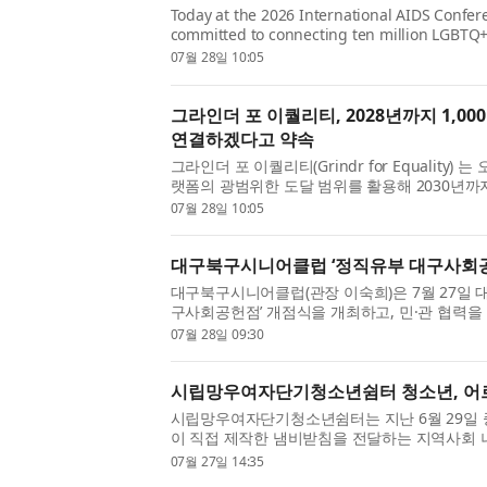
Today at the 2026 International AIDS Confere
committed to connecting ten million LGBTQ+
2028, leveraging its platform reach to advanc
07월 28일 10:05
by 2030. The commitment is root...
그라인더 포 이퀄리티, 2028년까지 1,00
연결하겠다고 약속
그라인더 포 이퀄리티(Grindr for Equality)
랫폼의 광범위한 도달 범위를 활용해 2030년까지
력을 진전시키고, 2028년까지 1000만명의 LGB
07월 28일 10:05
연결하겠다고 약속했다. ...
대구북구시니어클럽 ‘정직유부 대구사회공
대구북구시니어클럽(관장 이숙희)은 7월 27일 
구사회공헌점’ 개점식을 개최하고, 민·관 협력을
자리 사업의 새로운 출발을 알렸다. 정직유부
07월 28일 09:30
모한 ‘2026년 시니어...
시립망우여자단기청소년쉼터 청소년, 어르
시립망우여자단기청소년쉼터는 지난 6월 29일
이 직접 제작한 냄비받침을 전달하는 지역사회 
이번 활동은 쉼터 공예창작 프로그램과 연계한 
07월 27일 14:35
입소 청소년 17명이 제작에 ...