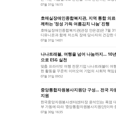
했다. 7월 마지막 날, 강동소방서길동 119안
07월 31일 16:15
삼각김밥을 정성스럽게 ...
호매실장애인종합복지관, 지역 통합 의
께하는 ‘정성 가득 여름김치 나눔’ 진행
호매실장애인종합복지관(관장 안은경)은 7월 3
디유니온과 함께 저소득 장애 당사자의 건강한 
가득 여름김치 나눔’ 전달식을 진행했다고 밝혔
07월 31일 14:01
내 의료기관이 함께하는...
나나트래블, 여행을 넘어 나눔까지… 10
으로 ESG 실천
맞춤 프라이빗 여행 전문기업 나나트래블이 여
헌 활동을 꾸준히 이어오며 기업의 사회적 책임
고객에게 특별한 여행 경험을 제공하는 것을 넘
07월 31일 09:52
께 성장하는 기업을 목표...
중앙통합자원봉사지원단 구성… 전국 자
지원
한국중앙자원봉사센터(센터장 윤석인)는 폭염 
부 가동에 따라 ‘중앙통합자원봉사지원단’(이하 
원봉사센터와 함께 폭염 재난 취약계층 밀착 지
07월 30일 16:35
단은 대규모 재난 발생 시...