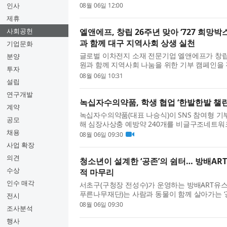
대응에 나섰다고 밝혔다. 허성우 한국교육시설안
인사
08월 06일 12:00
육시설을 직접 방문해 ...
제휴
사회공헌
엘앤에프, 창립 26주년 맞아 ‘727 희망
과 함께 대구 지역사회 상생 실천
기업문화
글로벌 이차전지 소재 전문기업 엘앤에프가 창립 2
분양
원과 함께 지역사회 나눔을 위한 기부 캠페인을 
투자
청에서 공식 물품 기탁식을 진행했다고 밝혔다.
08월 06일 10:31
설립
재지인 대구 달서구와 연...
연구개발
녹십자수의약품, 학생 협업 ‘한발한발 챌
계약
녹십자수의약품(대표 나승식)이 SNS 참여형 기부
공모
해 심장사상충 예방약 240개를 비글구조네트워
채용
다. ‘한발한발 챌린지’는 페이스튼국제학교 학생 프로젝
08월 06일 09:30
력해 진행됐다. 이번 캠페...
사업 확장
의견
청소년이 설계한 ‘공존’의 쉼터… 방배AR
수상
적 마무리
인수 매각
서초구(구청장 전성수)가 운영하는 방배ART유스
푸른나무재단)는 사람과 동물이 함께 살아가는 ‘
전시
술 사회공헌 프로젝트 ‘뚝딱공작소’를 성공적으로
08월 06일 09:30
조사분석
소년이 지역사회 문제...
행사