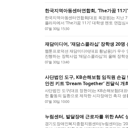
한국지역아동센터연합회, ‘The가꿈 11기’
한국지역아동센터연합회(대표 옥경원)는 지난 7
플라자에서 ‘The가꿈 11기’ 대학생 멘토 면접심
역 소재 대학교 재학생 72명을 최종 선발했다. 
07월 30일 15:30
원과 서울사회복지공동...
재담미디어, ‘재담스콜라십’ 장학생 20명 
웹툰프로덕션 재담미디어(대표 황남용)가 우수 
진행하는 장학사업 ‘재담스콜라십’의 올해 장학생
스콜라십’은 재담미디어가 웹툰 사업을 통해 거둔
07월 30일 13:40
원하고, 작가를 꿈꾸는 ...
사단법인 도구, KB손해보험 임직원 손길
안전 키트 ‘Dream Together’ 전달식 개
사단법인 도구(대표 정현아)는 KB손해보험(대
헌 활동의 일환으로 제작한 시각장애인 촉각 생활 안전
전달식을 지난 7월 29일(수) 대한안마사협회에
07월 30일 10:00
은 KB손해보험 임직원들이 ...
누림센터, 발달장애 근로자를 위한 AAC 상
경기도장애인복지종합지원센터(누림센터)는 ‘20