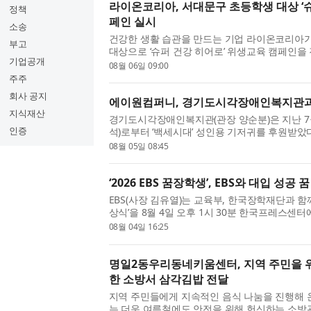
라이온코리아, 서대문구 초등학생 대상 ‘슈
정책
페인 실시
소송
건강한 생활 습관을 만드는 기업 라이온코리아
부고
대상으로 ‘슈퍼 건강 히어로’ 위생교육 캠페인을
기업공개
맞아 기획한 이번 프로그램은 라이온코리아와 
08월 06일 09:00
대학이 함께하는 민관...
주주
회사 공지
에이원컴퍼니, 경기도시각장애인복지관과
지식재산
경기도시각장애인복지관(관장 양순분)은 지난 7
인증
석)로부터 ‘백세시대’ 성인용 기저귀를 후원받았
컴퍼니와 경기도시각장애인복지관이 함께하는 첫
08월 05일 08:45
성인용 기저귀 구입에 ...
‘2026 EBS 꿈장학생’, EBS와 대입 성공 
EBS(사장 김유열)는 교육부, 한국장학재단과 함께
상식’을 8월 4일 오후 1시 30분 한국프레스센터에
장학생’이란 이름으로 시작된 ‘EBS 꿈장학생’은 
08월 04일 16:25
생을 배출했다. 선발 ...
명일2동우리동네키움센터, 지역 주민을 위한
한 소방서 삼각김밥 전달
지역 주민들에게 지속적인 음식 나눔을 진행해
는 더운 여름철에도 안전을 위해 헌신하는 소방