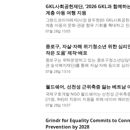
GKL사회공헌재단, ‘2026 GKL과 함께하
계층 아동 여행 지원
그랜드코리아레저(사장 윤두현)와 GKL사회공헌
계층 아동의 문화·관광 향유 기회를 확대하고 진
‘2026 GKL과 함께하는 행복여행’ 아동 여행 프
07월 28일 15:05
께하는 행복여행은 지역아...
종로구, 자살·자해 위기청소년 위한 심리
작은 도움’ 제작·배포
종로구는 위탁운영하고 있는 종로구청소년상담복
관 송석복지재단)를 통해 자살·자해 등으로 심
정서적 안정을 지원하기 위한 심리안정화키트 ‘지금
07월 28일 13:10
를 제작해 배포한다. 종로...
월드쉐어, 선천성 근위축증 앓는 베트남 
국제구호개발 NGO 월드쉐어는 선천성 근위축증
(가명, 9세)의 치료비 지원을 위해 네이버 해피
근위축증은 근육의 힘이 점차 약해지는 희귀질환
07월 28일 10:37
비롯한 일상적인 움직임에 ...
Grindr for Equality Commits to Conn
Prevention by 2028