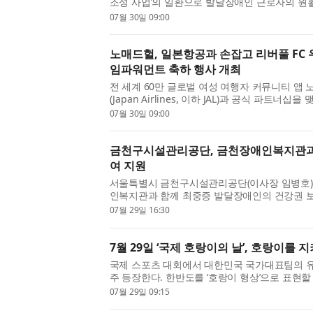
조성 사업’의 일환으로 발달장애인 근로자의 원
보완대체의사소통(AAC, Augmentative and Alte
07월 30일 09:00
물 50종 ‘나의 일터 누림’을...
노매드헐, 일본항공과 손잡고 리버풀 FC
임파워먼트 축하 행사 개최
전 세계 60만 글로벌 여성 여행자 커뮤니티 앱 노
(Japan Airlines, 이하 JAL)과 공식 파트
기념하는 특별 협업 프로젝트를 진행했다고 밝혔
07월 30일 09:00
커뮤니티 회원들이 한...
금천구시설관리공단, 금천장애인복지관과
여 지원
서울특별시 금천구시설관리공단(이사장 임병호
인복지관과 함께 최중증 발달장애인의 건강권 
형 체육활동을 지원하고 있다고 밝혔다. 이번 
07월 29일 16:30
로 부족한 최중증 발달장애...
7월 29일 ‘국제 호랑이의 날’, 호랑이를
국제 스포츠 대회에서 대한민국 국가대표팀의 
주 등장한다. 한반도를 ‘호랑이 형상’으로 표현
속에서 오랫동안 친숙한 존재였다. 설화와 민담
07월 29일 09:15
하는 동물로 등장했고,...