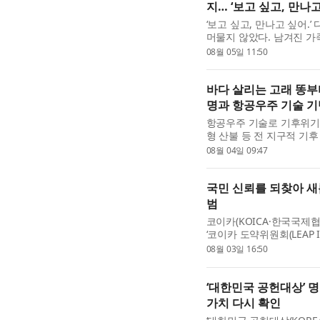
지… ‘보고 싶고, 만
‘보고 싶고, 만나고 싶어.
머물지 않았다. 남겨진 
지켜왔다. 그들의 기다림과
08월 05일 11:50
다. 민주화운동기념...
바다 살리는 고래 똥부
명과 항공우주 기술 기
항공우주 기술로 기후위기를
형 산불 등 전 지구적 기후
시작했다. 환경재단(이사장
08월 04일 09:47
서 진행한 ‘2026 기...
국민 신뢰를 되찾아 새
범
코이카(KOICA·한국국제
‘코이카 도약위원회(LEAP I
격 착수한다고 밝혔다. 
08월 03일 16:50
의지도 밝혔다. 도약위...
‘대한민국 공헌대상’ 
가치 다시 확인