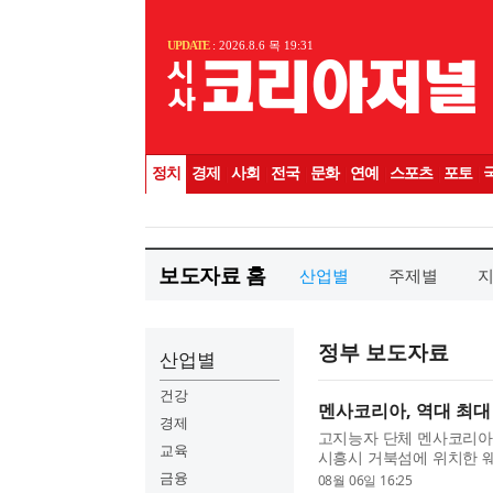
보도자료 홈
산업별
주제별
정부 보도자료
산업별
건강
멘사코리아, 역대 최대 
경제
고지능자 단체 멘사코리아(
교육
시흥시 거북섬에 위치한 웨
성공적으로 개최했다고 밝혔
금융
08월 06일 16:25