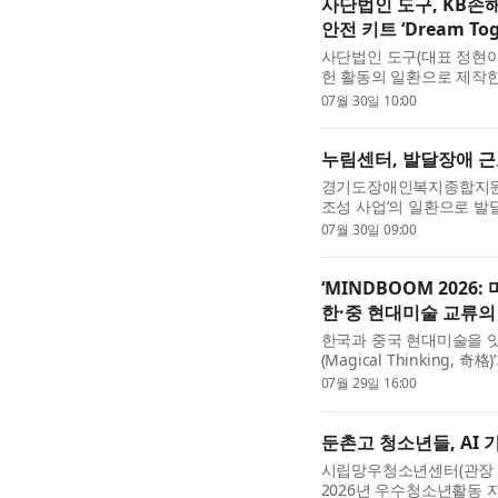
사단법인 도구, KB손
안전 키트 ‘Dream To
사단법인 도구(대표 정현아
헌 활동의 일환으로 제작한 시
전달식을 지난 7월 29일
07월 30일 10:00
은 KB손해보험 임직원들이 .
누림센터, 발달장애 근로
경기도장애인복지종합지원센
조성 사업’의 일환으로 
보완대체의사소통(AAC, Augme
07월 30일 09:00
물 50종 ‘나의 일터 누림’을.
‘MINDBOOM 202
한·중 현대미술 교류의
한국과 중국 현대미술을 잇는
(Magical Thinking
(SCAA)에서 성황리에 개
07월 29일 16:00
매체의 작품 70여 점을 선보
둔촌고 청소년들, AI
시립망우청소년센터(관장 최
2026년 우수청소년활동 