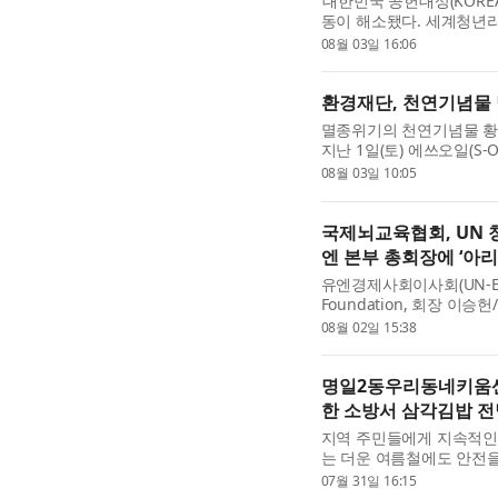
‘대한민국 공헌대상(KOREA 
동이 해소됐다. 세계청년리더총
Power Leaders, W
08월 03일 16:06
리더총연맹 부설 대한민국 
환경재단, 천연기념물 담
멸종위기의 천연기념물 황
지난 1일(토) 에쓰오일(S
천군 북한강 상류 일대에서
08월 03일 10:05
활동을 성공적으로 ...
국제뇌교육협회, UN 
엔 본부 총회장에 ‘아리
유엔경제사회이사회(UN-EC
Foundation, 회장 이
서 개최된 유엔 청소년사무국 주
08월 02일 15:38
Goal: Football as a Catalys
명일2동우리동네키움센터
한 소방서 삼각김밥 전
지역 주민들에게 지속적인
는 더운 여름철에도 안전
했다. 7월 마지막 날, 
07월 31일 16:15
삼각김밥을 정성스럽게 ...