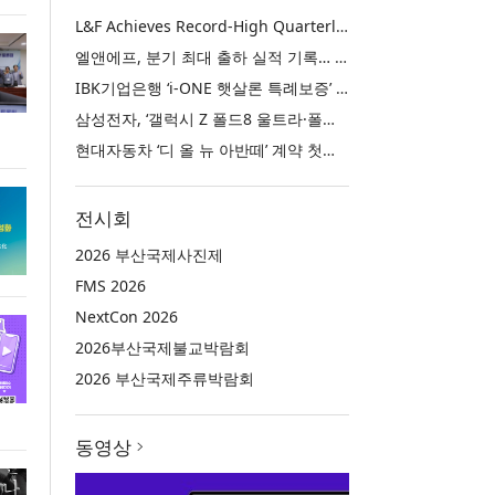
L&F Achieves Record-High Quarterly Shipments, Begins LFP Supply for North American ESS in Q3 Advancing its Two-Track NCM and LFP Growth Strategy
엘앤에프, 분기 최대 출하 실적 기록… 3분기 북미 ESS향 LFP 공급 착수 NCM+LFP ‘2-Track’ 성장 전략 실현
IBK기업은행 ‘i-ONE 햇살론 특례보증’ 출시
삼성전자, ‘갤럭시 Z 폴드8 울트라·폴드8·플립8’과 ‘갤럭시 워치 울트라2·워치9’ 국내 공식 출시
현대자동차 ‘디 올 뉴 아반떼’ 계약 첫날 1만 대 돌파
전시회
2026 부산국제사진제
FMS 2026
NextCon 2026
2026부산국제불교박람회
2026 부산국제주류박람회
동영상