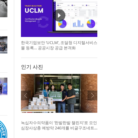
한국기업보안 ‘UCLM’, 조달청 디지털서비스
몰 등록… 공공시장 공급 본격화
인기 사진
녹십자수의약품이 ‘한발한발 챌린지’로 모인
심장사상충 예방약 240개를 비글구조네트
워크에 전달했다. 왼쪽부터 비글구조네트워