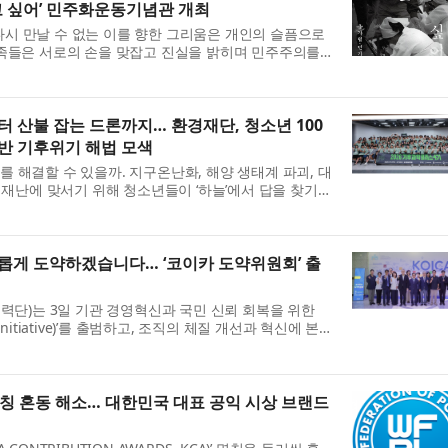
나고 싶어’ 민주화운동기념관 개최
’ 다시 만날 수 없는 이를 향한 그리움은 개인의 슬픔으로
가족들은 서로의 손을 맞잡고 진실을 밝히며 민주주의를
 실천은 어느덧 민주주의를 지켜낸 40년의 역사가 됐
터 산불 잡는 드론까지… 환경재단, 청소년 100
반 기후위기 해법 모색
 해결할 수 있을까. 지구온난화, 해양 생태계 파괴, 대
 재난에 맞서기 위해 청소년들이 ‘하늘’에서 답을 찾기
 최열)은 지난 7월 27일부터 29일까지 도봉숲속마을에
롭게 도약하겠습니다… ‘코이카 도약위원회’ 출
협력단)는 3일 기관 경영혁신과 국민 신뢰 회복을 위한
nitiative)’를 출범하고, 조직의 체질 개선과 혁신에 본
기관장 공석의 비상경영체제에서 흔들림 없는 사업 수행
명칭 혼동 해소… 대한민국 대표 공익 시상 브랜드