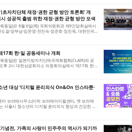
초자치단체 재정·권한 균형 방안 토론회’ 개
 성공적 출범 위한 재정·권한 균형 방안 모색
동일)은 8월 6일(목) 국회의원회관 제9간담회실에서
안도걸·양부남·임문영·전진숙·정준호·정진욱, 대한민국
전남광주통합특별시 기초자치단체 재정·권한 균형 방
.
17회 한·일 공동세미나 개최
육동일)은 일본지방자치단체국제화협회(CLAIR)와 공
) 오후 2시 대한상공회의소 의원회의실에서 ‘제17회 한·
. 이번 세미나는 ‘지역 과제 대응을 위한 리질리언스 강
년 대상 ‘디지털 윤리의식 On&On 인스타툰·
 보라매사무소(이하 보라매아이윌센터, 옛 보라매
 서울시 청소년의 디지털 윤리의식 향상과 건강한 디
해 ‘디지털 윤리의식 On&On 인스타툰·숏폼 공모전’을
..
 기념전, 가족의 사랑이 민주주의 역사가 되기까