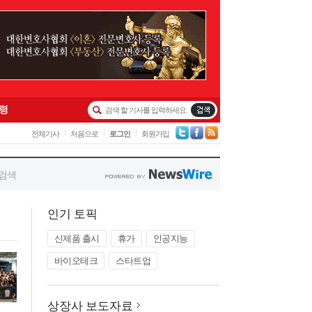
인기 토픽
신제품 출시
휴가
인공지능
바이오테크
스타트업
상장사 보도자료