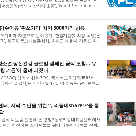
CONTRIBUTION AWARDS, KCA)’ 명칭을 둘러싼 혼
연맹(총재 이산하(李山河), World Federation of
FPL) 부설 언론기관인 세계언론협회(회장 이치수)는 세계청년
공헌대...
수어류 ‘황쏘가리’ 치어 5000마리 방류
쏘가리가 자연으로 돌아갔다. 환경재단(이사장 최열)은
-OIL), 한국민물고기보존협회, 화천군과 함께 강원도 화
 천연기념물 ‘한강의 황쏘가리’ 복원을 위한 치어 방류
청소년 정신건강 글로벌 캠페인 공식 초청… 유
랑 기공’이 울려 퍼졌다
OSOC) 협의 지위 NGO인 국제뇌교육협회(IBREA
승헌/국학원 설립자)는 지난 7월 17일 미국 뉴욕 유엔본부에
관 글로벌 행사 ‘One World, One Game, One
t for Y...
, 지역 주민을 위한 ‘우리동네share프’를 통
달
 음식 나눔을 진행해 온 명일2동우리동네키움센터에서
을 위해 헌신하는 소방관들을 위해 따뜻한 나눔을 진행
강동소방서길동 119안전센터를 방문해 아침 일찍부터 만든