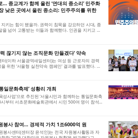
… 종교계가 함께 울린 ‘연대의 종소리’ 민주화
장 낮은 곳에서 울린 종소리: 민주주의를 위한
지키는 힘이 됐을까. 권력이 침묵을 강요하던 시대, 종
찰을 넘어 고통받는 이들과 함께했다. 인권을 지키고 국
 서로 다른 신앙의 경계를 넘어 민주주의를 위한 연대
‘경력 끊기지 않는 조직문화 만들겠다’ 약속
(이하 서울광역새일센터)는 여성 등 근로자의 경력
을 위한 ‘서울형 실천약속 캠페인’ 결과를 발표했다. 이
개 새일센터가 공동 추진하고, 서울 소재 193개 기업이
통일문화축제’ 성황리 개최
 육성사업’으로 추진된 ‘서울시민과 함께하는 통일문화축
후 3시부터 서초문화예술회관에서 시민 500여 명이 참석
됐다. 한민족통일여성협의회(총재 안준희)가 주최·주관
원봉사 참여… 경제적 가치 1조6000억 원
봉사센터(센터장 윤석인)는 전국 자원봉사활동과 자
합한 ‘2026 대한민국 자원봉사 현황’을 발간했다고 밝