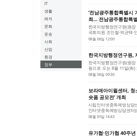
참여해 여름 행사 기준...
IT
생활
‘전남광주통합특별시 기
레저
최… 전남광주통합특별시
문화
한국지방행정연구원(원장 육
국회의원 조인철·박균택·
운송
시장군수구청장협의회와 ‘
08월 06일 12:00
사회
안 토론회’를 개최했다. 한..
산업
한국지방행정연구원, 제
환경
한국지방행정연구원(원장 
정부
동으로 오는 8월 11일(화
일 공동세미나’를 개최한다
08월 06일 09:30
화와 지역 활성화’를 주...
보라매아이윌센터, 청소
숏폼 공모전’ 개최
시립인터넷중독예방상담센터
인터넷중독예방상담센터)는
지털미디어 문화 조성을 위
08월 05일 16:43
개최한다. 이번 공모전은 서.
유가협·민가협 40주년