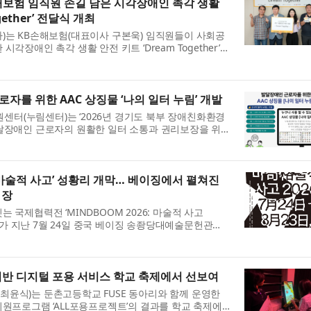
해보험 임직원 손길 담은 시각장애인 촉각 생활
gether’ 전달식 개최
)는 KB손해보험(대표이사 구본욱) 임직원들이 사회공
각장애인 촉각 생활 안전 키트 ‘Dream Together’
(수) 대한안마사협회에서 진행했다고 밝혔다. 이번 사업
..
자를 위한 AAC 상징물 ‘나의 일터 누림’ 개발
터(누림센터)는 ‘2026년 경기도 북부 장애친화환경
발달장애인 근로자의 원활한 일터 소통과 권리보장을 위한
ntative and Alternative Communication) 상징
..
6: 마술적 사고’ 성황리 개막… 베이징에서 펼쳐진
 장
 국제협력전 ‘MINDBOOM 2026: 마술적 사고
, 奇格)’가 지난 7월 24일 중국 베이징 송좡당대예술문헌관
막했다. 이번 전시는 회화·조각·설치·사진·영상 등 다양한
이는 ...
 기반 디지털 포용 서비스 학교 축제에서 선보여
윤식)는 둔촌고등학교 FUSE 동아리와 함께 운영한
지원프로그램 ‘ALL포용프로젝트’의 결과를 학교 축제에