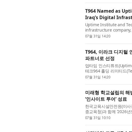
T964 Named as Upti
Iraq’s Digital Infra
Uptime Institute and Tec
infrastructure company,
partnership to accelerat
07월 31일 14:20
combines the world’s lea
T964, 이라크 디지
파트너로 선정
업타임 인스티튜트(Uptime
테크964 홀딩 리미티드(Tech
환을 가속하기 위한 획기
07월 31일 14:20
지털 인프라 표준 분야의 ..
미래형 학교설립의 해
‘인사이트 투어’ 성료
한국교육시설안전원(이사장
종교육청)과 함께 ‘2026
최했다. 교육부와 시도교육
07월 31일 10:10
환경에 맞춘 미래학교 운..