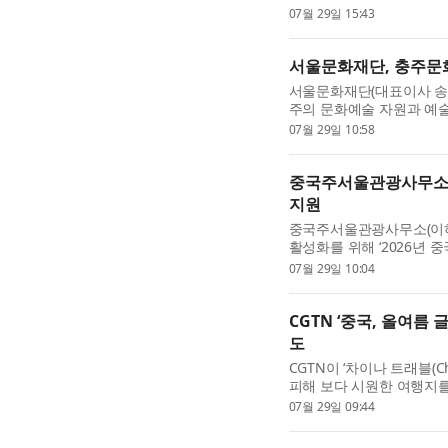
서 공개했다. 이날 청소년
07월 29일 15:43
있는 부스를 운영해 축제 ..
서울문화재단, 충주문
서울문화재단(대표이사 송
주의 문화예술 자원과 예술
격적으로 추진한다. 양 기
07월 29일 10:58
야 교류와 협력 활성화...
중국주서울관광사무소, 
지원
중국주서울관광사무소(이하
활성화를 위해 ‘2026년 
는 8월 14일부터 9월 7
07월 29일 10:04
국 일반여권 소지자 ...
CGTN ‘중국, 올여름
도
CGTN이 ‘차이나 트래블(C
피해 보다 시원한 여행지
외국인 관광객이 크게 증가
07월 29일 09:44
인 친화 서비스가 이...