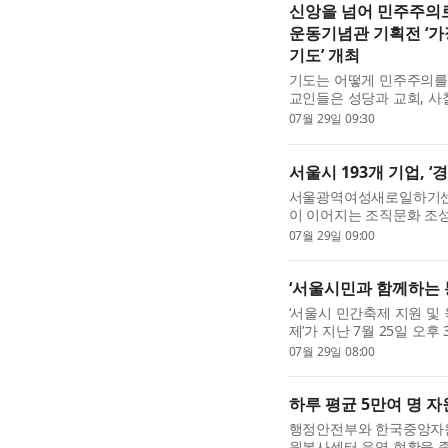
신앙을 넘어 민주주의로
운동기념관 기획전 ‘가
기도’ 개최
기도는 어떻게 민주주의를 
교인들은 성당과 교회, 사
가폭력의 진실을 알렸으며,
07월 29일 09:30
를 이어갔다. 민주화...
서울시 193개 기업, 
서울광역여성새로일하기센터
이 이어지는 조직문화 조성
번 캠페인은 서울지역 19
07월 29일 09:00
참여했다. 실천약속은 ...
‘서울시민과 함께하는 
‘서울시 민간축제 지원 및
제’가 지난 7월 25일 오
한 가운데 성황리에 개최
07월 29일 08:00
한 이번 축제는 어린이...
하루 평균 5만여 명 자
행정안전부와 한국중앙자원
원봉사센터 운영 현황을 종