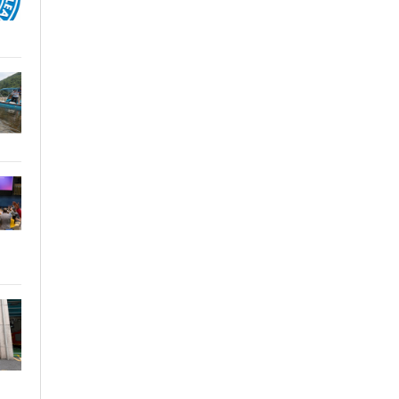
크 김세현 대표, 캠페인을 기획한 차율하 학
생, 녹십자수의약품 이범석 팀장, 청주 수동
물병원 전귀호 원장